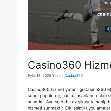
Casino360 Hizmet
Eylül 13, 2025
Yazarı:
Casino360
Casino360 hizmet yeterliliği Casino360 Müşt
süper popülerdir, çünkü insanların onlar
sunarlar. Ayrıca, daha az şikayete sahip b
hizmeti sunmaktır. Etkileşimli uygulamalar 