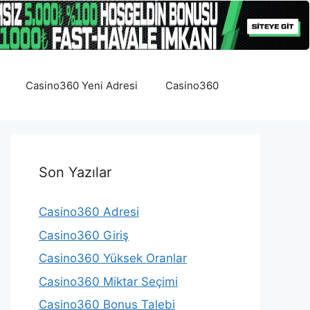
Casino360 Yeni Adresi
Casino360
Son Yazılar
Casino360 Adresi
Casino360 Giriş
Casino360 Yüksek Oranlar
Casino360 Miktar Seçimi
Casino360 Bonus Talebi