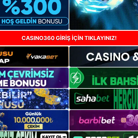
CASINO360 GİRİŞ İÇİN TIKLAYINIZ!