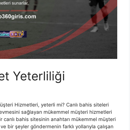
 Yeterliliği
eri Hizmetleri, yeterli mi? Canlı bahis siteleri
ı sevmesini sağlayan mükemmel müşteri hizmetleri
ir canlı bahis sitesinin anahtarı mükemmel müşteri
ve bir şeyler göndermenin farklı yollarıyla çalışan