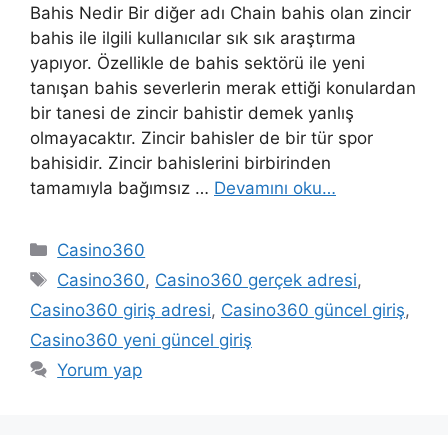
Bahis Nedir Bir diğer adı Chain bahis olan zincir
bahis ile ilgili kullanıcılar sık sık araştırma
yapıyor. Özellikle de bahis sektörü ile yeni
tanışan bahis severlerin merak ettiği konulardan
bir tanesi de zincir bahistir demek yanlış
olmayacaktır. Zincir bahisler de bir tür spor
bahisidir. Zincir bahislerini birbirinden
tamamıyla bağımsız …
Devamını oku…
Kategoriler
Casino360
Etiketler
Casino360
,
Casino360 gerçek adresi
,
Casino360 giriş adresi
,
Casino360 güncel giriş
,
Casino360 yeni güncel giriş
Yorum yap