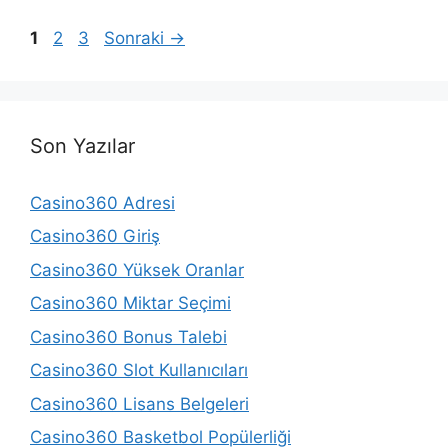
Yazı
Sayfa
Sayfa
Sayfa
1
2
3
Sonraki
→
dolaşımı
Son Yazılar
Casino360 Adresi
Casino360 Giriş
Casino360 Yüksek Oranlar
Casino360 Miktar Seçimi
Casino360 Bonus Talebi
Casino360 Slot Kullanıcıları
Casino360 Lisans Belgeleri
Casino360 Basketbol Popülerliği