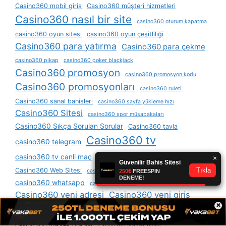
Casino360 mobil giriş
Casino360 müşteri hizmetleri
Casino360 nasıl bir site
casino360 oturum kapatma
casino360 oyun sitesi
casino360 oyun çeşitliliği
Casino360 para yatırma
Casino360 para çekme
casino360 pikap
casino360 poker blackjack
Casino360 promosyon
casino360 promosyon kodu
Casino360 promosyonları
casino360 ruleti
Casino360 sanal bahisleri
casino360 sayfa yükleme hızı
Casino360 Sitesi
casino360 spor müsabakaları
Casino360 Sıkça Sorulan Sorular
Casino360 tavla
Casino360 tv
casino360 telegram
Casino360 twitter
casino360 tv canli maç
Casino360 Web Sitesi
casino360 web sitesindeki finansal i̇şlemler
casino360 whatsapp
casino360 yardım
Casino360 yeni adresi
Casino360 yeni giriş
×
Casino360 yeni güncel giriş
casino360 yüksek oranlar
casino360 yüksek puanı