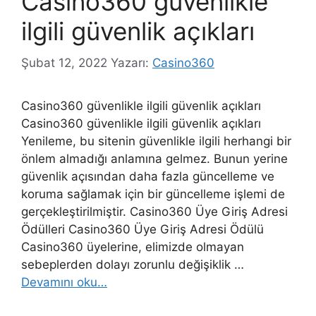
Casino360 güvenlikle
ilgili güvenlik açıkları
Şubat 12, 2022
Yazarı:
Casino360
Casino360 güvenlikle ilgili güvenlik açıkları
Casino360 güvenlikle ilgili güvenlik açıkları
Yenileme, bu sitenin güvenlikle ilgili herhangi bir
önlem almadığı anlamına gelmez. Bunun yerine
güvenlik açısından daha fazla güncelleme ve
koruma sağlamak için bir güncelleme işlemi de
gerçekleştirilmiştir. Casino360 Üye Giriş Adresi
Ödülleri Casino360 Üye Giriş Adresi Ödülü
Casino360 üyelerine, elimizde olmayan
sebeplerden dolayı zorunlu değişiklik …
Devamını oku…