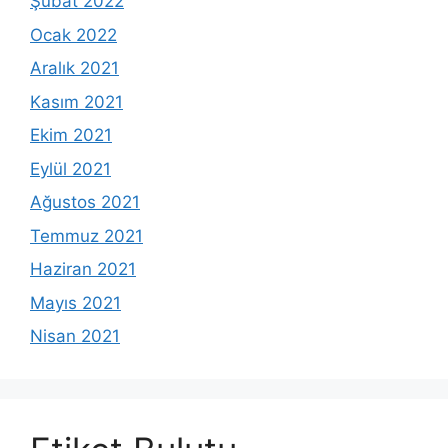
Şubat 2022
Ocak 2022
Aralık 2021
Kasım 2021
Ekim 2021
Eylül 2021
Ağustos 2021
Temmuz 2021
Haziran 2021
Mayıs 2021
Nisan 2021