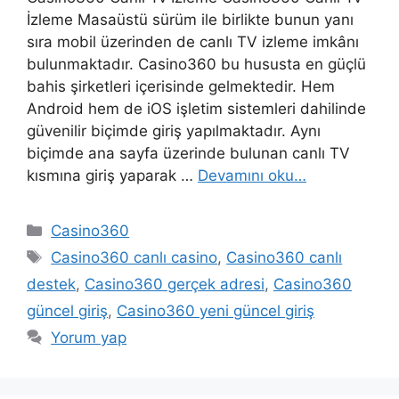
İzleme Masaüstü sürüm ile birlikte bunun yanı
sıra mobil üzerinden de canlı TV izleme imkânı
bulunmaktadır. Casino360 bu hususta en güçlü
bahis şirketleri içerisinde gelmektedir. Hem
Android hem de iOS işletim sistemleri dahilinde
güvenilir biçimde giriş yapılmaktadır. Aynı
biçimde ana sayfa üzerinde bulunan canlı TV
kısmına giriş yaparak …
Devamını oku…
Kategoriler
Casino360
Etiketler
Casino360 canlı casino
,
Casino360 canlı
destek
,
Casino360 gerçek adresi
,
Casino360
güncel giriş
,
Casino360 yeni güncel giriş
Yorum yap