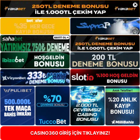
×
CASINO360 GİRİŞ İÇİN TIKLAYINIZ!