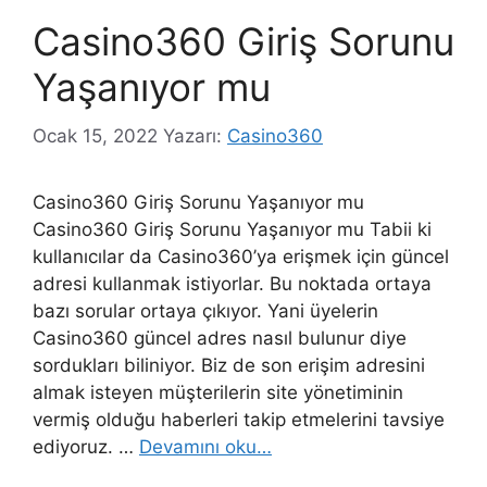
Casino360 Giriş Sorunu
Yaşanıyor mu
Ocak 15, 2022
Yazarı:
Casino360
Casino360 Giriş Sorunu Yaşanıyor mu
Casino360 Giriş Sorunu Yaşanıyor mu Tabii ki
kullanıcılar da Casino360’ya erişmek için güncel
adresi kullanmak istiyorlar. Bu noktada ortaya
bazı sorular ortaya çıkıyor. Yani üyelerin
Casino360 güncel adres nasıl bulunur diye
sordukları biliniyor. Biz de son erişim adresini
almak isteyen müşterilerin site yönetiminin
vermiş olduğu haberleri takip etmelerini tavsiye
ediyoruz. …
Devamını oku…