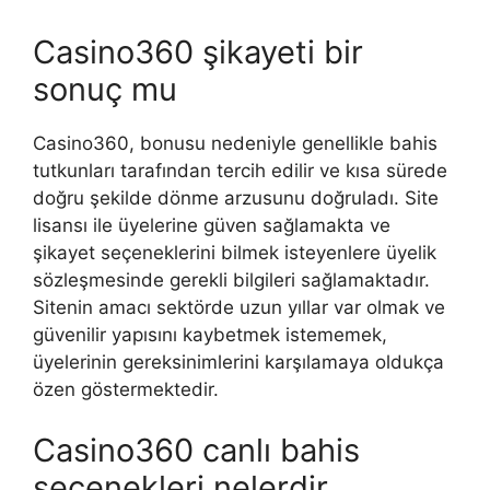
Casino360 şikayeti bir
sonuç mu
Casino360, bonusu nedeniyle genellikle bahis
tutkunları tarafından tercih edilir ve kısa sürede
doğru şekilde dönme arzusunu doğruladı. Site
lisansı ile üyelerine güven sağlamakta ve
şikayet seçeneklerini bilmek isteyenlere üyelik
sözleşmesinde gerekli bilgileri sağlamaktadır.
Sitenin amacı sektörde uzun yıllar var olmak ve
güvenilir yapısını kaybetmek istememek,
üyelerinin gereksinimlerini karşılamaya oldukça
özen göstermektedir.
Casino360 canlı bahis
seçenekleri nelerdir