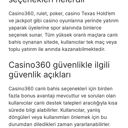
Casino360, rulet, poker, casino Texas Hold’em
ve jackpot gibi casino oyunlarına yerinde yatırım
yaparak üyelerine spor alanında binlerce
seçenek sunar. Tüm yüksek oranlı maçlara canlı
bahis oynanan sitede, kullanıcılar tek maç veya
toplu yatırım ile anında kazanabilmektedir.
Casino360 güvenlikle ilgili
güvenlik açıkları
Casino360 canlı bahis seçenekleri için birden
fazla bonus avantajı mevcuttur ve soruları olan
kullanıcılar canlı destek talepleri aracılığıyla kısa
sürede bilgi alabilirler. Kullanıcılar, yanlış
döngüleri veya kullanımları önlemek için bu
durumdan diledikleri zaman yararlanabilirler.