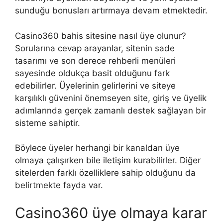
sunduğu bonusları artırmaya devam etmektedir.
Casino360 bahis sitesine nasıl üye olunur?
Sorularına cevap arayanlar, sitenin sade
tasarımı ve son derece rehberli menüleri
sayesinde oldukça basit olduğunu fark
edebilirler. Üyelerinin gelirlerini ve siteye
karşılıklı güvenini önemseyen site, giriş ve üyelik
adımlarında gerçek zamanlı destek sağlayan bir
sisteme sahiptir.
Böylece üyeler herhangi bir kanaldan üye
olmaya çalışırken bile iletişim kurabilirler. Diğer
sitelerden farklı özelliklere sahip olduğunu da
belirtmekte fayda var.
Casino360 üye olmaya karar