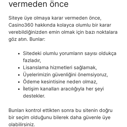
vermeden önce
Siteye üye olmaya karar vermeden önce,
Casino360 hakkında kolayca olumlu bir karar
verebildiğinizden emin olmak için bazı noktalara
göz atın. Bunlar:
Sitedeki olumlu yorumların sayısı oldukça
fazladır,
Lisanslama hizmetleri sağlamak,
Üyelerimizin güvenliğini önemsiyoruz,
Ödeme kesintisine neden olmaz,
İletişim kanalları aracılığıyla her şeyi
destekler.
Bunları kontrol ettikten sonra bu sitenin doğru
bir seçim olduğunu bilerek daha güvenle üye
olabilirsiniz.