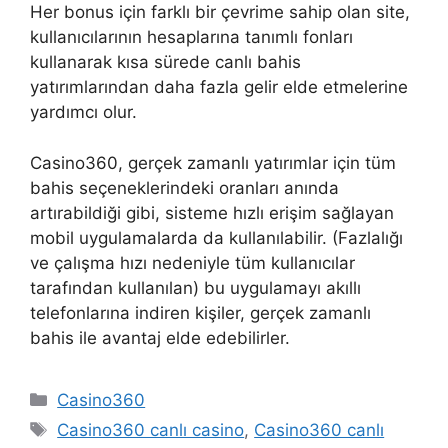
Her bonus için farklı bir çevrime sahip olan site,
kullanıcılarının hesaplarına tanımlı fonları
kullanarak kısa sürede canlı bahis
yatırımlarından daha fazla gelir elde etmelerine
yardımcı olur.
Casino360, gerçek zamanlı yatırımlar için tüm
bahis seçeneklerindeki oranları anında
artırabildiği gibi, sisteme hızlı erişim sağlayan
mobil uygulamalarda da kullanılabilir. (Fazlalığı
ve çalışma hızı nedeniyle tüm kullanıcılar
tarafından kullanılan) bu uygulamayı akıllı
telefonlarına indiren kişiler, gerçek zamanlı
bahis ile avantaj elde edebilirler.
Kategoriler
Casino360
Etiketler
Casino360 canlı casino
,
Casino360 canlı