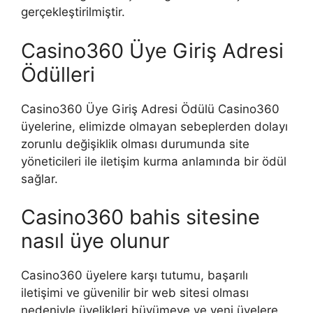
gerçekleştirilmiştir.
Casino360 Üye Giriş Adresi
Ödülleri
Casino360 Üye Giriş Adresi Ödülü Casino360
üyelerine, elimizde olmayan sebeplerden dolayı
zorunlu değişiklik olması durumunda site
yöneticileri ile iletişim kurma anlamında bir ödül
sağlar.
Casino360 bahis sitesine
nasıl üye olunur
Casino360 üyelere karşı tutumu, başarılı
iletişimi ve güvenilir bir web sitesi olması
nedeniyle üyelikleri büyümeye ve yeni üyelere