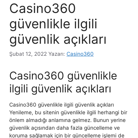
Casino360
güvenlikle ilgili
güvenlik açıkları
Şubat 12, 2022
Yazarı:
Casino360
Casino360 güvenlikle
ilgili güvenlik açıkları
Casino360 güvenlikle ilgili güvenlik açıkları
Yenileme, bu sitenin güvenlikle ilgili herhangi bir
önlem almadığı anlamına gelmez. Bunun yerine
güvenlik açısından daha fazla güncelleme ve
koruma sağlamak için bir güncelleme işlemi de