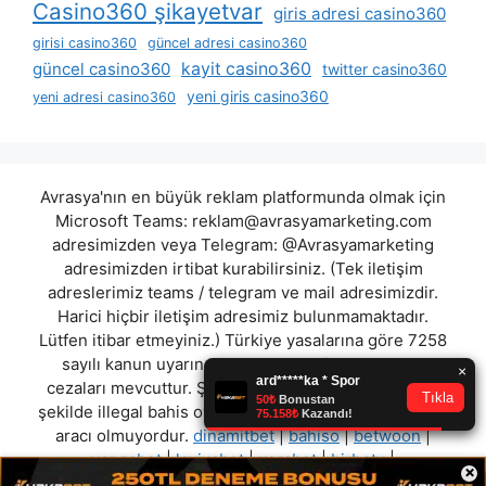
Casino360 şikayetvar
giris adresi casino360
girisi casino360
güncel adresi casino360
güncel casino360
kayit casino360
twitter casino360
yeni giris casino360
yeni adresi casino360
Avrasya'nın en büyük reklam platformunda olmak için
Microsoft Teams:
reklam@avrasyamarketing.com
adresimizden veya Telegram: @Avrasyamarketing
adresimizden irtibat kurabilirsiniz. (Tek iletişim
adreslerimiz teams / telegram ve mail adresimizdir.
Harici hiçbir iletişim adresimiz bulunmamaktadır.
Lütfen itibar etmeyiniz.) Türkiye yasalarına göre 7258
sayılı kanun uyarınca yasa dışı bahis oynamanın
cezaları mevcuttur. Şu an bulunduğunuz site hiç bir
şekilde illegal bahis oyunları oynatmıyor ve oynamaya
aracı olmuyordur.
dinamitbet
|
bahiso
|
betwoon
|
vangabet
|
lavivabet
|
verabet
|
birbetx
|
×
anemoncasino
"