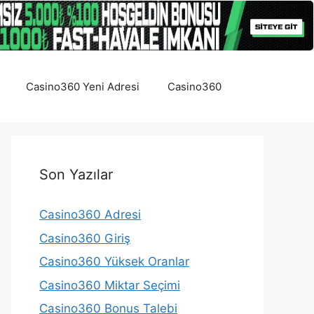
Casino360 Yeni Adresi
Casino360
Son Yazılar
Casino360 Adresi
Casino360 Giriş
Casino360 Yüksek Oranlar
Casino360 Miktar Seçimi
Casino360 Bonus Talebi