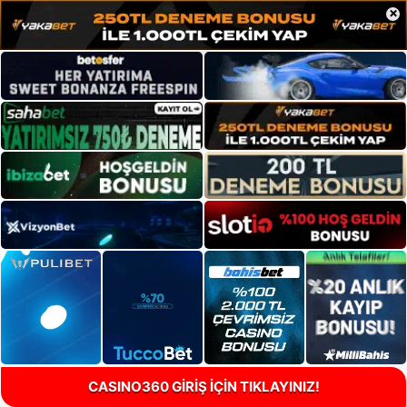
×
CASINO360 GİRİŞ İÇİN TIKLAYINIZ!