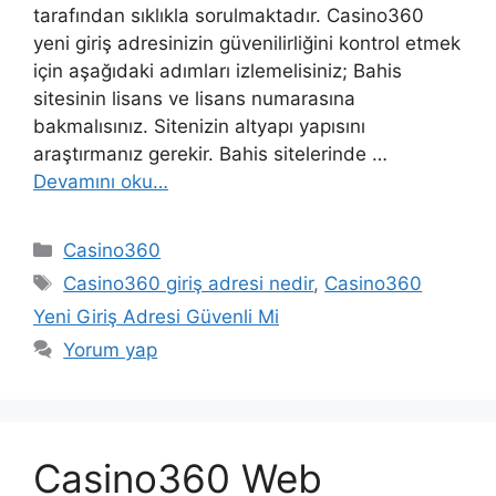
tarafından sıklıkla sorulmaktadır. Casino360
yeni giriş adresinizin güvenilirliğini kontrol etmek
için aşağıdaki adımları izlemelisiniz; Bahis
sitesinin lisans ve lisans numarasına
bakmalısınız. Sitenizin altyapı yapısını
araştırmanız gerekir. Bahis sitelerinde …
Devamını oku…
Kategoriler
Casino360
Etiketler
Casino360 giriş adresi nedir
,
Casino360
Yeni Giriş Adresi Güvenli Mi
Yorum yap
Casino360 Web