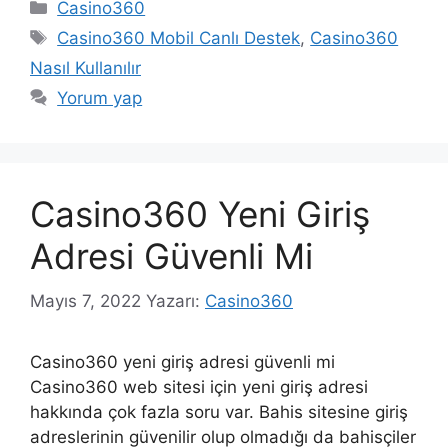
Kategoriler
Casino360
Etiketler
Casino360 Mobil Canlı Destek
,
Casino360
Nasıl Kullanılır
Yorum yap
Casino360 Yeni Giriş
Adresi Güvenli Mi
Mayıs 7, 2022
Yazarı:
Casino360
Casino360 yeni giriş adresi güvenli mi
Casino360 web sitesi için yeni giriş adresi
hakkında çok fazla soru var. Bahis sitesine giriş
adreslerinin güvenilir olup olmadığı da bahisçiler