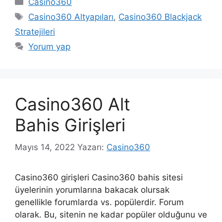
Kategoriler
Casino360
Etiketler
Casino360 Altyapıları
,
Casino360 Blackjack
Stratejileri
Yorum yap
Casino360 Alt
Bahis Girişleri
Mayıs 14, 2022
Yazarı:
Casino360
Casino360 girişleri Casino360 bahis sitesi
üyelerinin yorumlarına bakacak olursak
genellikle forumlarda vs. popülerdir. Forum
olarak. Bu, sitenin ne kadar popüler olduğunu ve