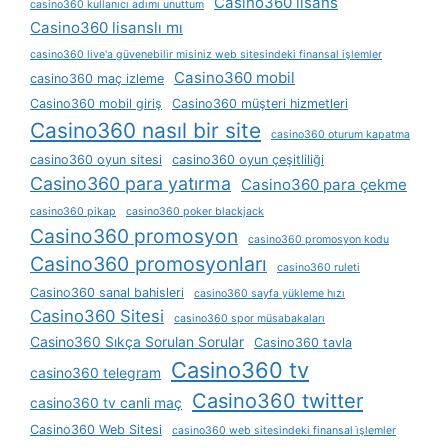
Casino360 lisans
casino360 kullanıcı adımı unuttum
Casino360 lisanslı mı
casino360 live'a güvenebilir misiniz web sitesindeki finansal işlemler
Casino360 mobil
casino360 maç izleme
Casino360 mobil giriş
Casino360 müşteri hizmetleri
Casino360 nasıl bir site
casino360 oturum kapatma
casino360 oyun sitesi
casino360 oyun çeşitliliği
Casino360 para yatırma
Casino360 para çekme
casino360 pikap
casino360 poker blackjack
Casino360 promosyon
casino360 promosyon kodu
Casino360 promosyonları
casino360 ruleti
Casino360 sanal bahisleri
casino360 sayfa yükleme hızı
Casino360 Sitesi
casino360 spor müsabakaları
Casino360 Sıkça Sorulan Sorular
Casino360 tavla
Casino360 tv
casino360 telegram
Casino360 twitter
casino360 tv canli maç
Casino360 Web Sitesi
casino360 web sitesindeki finansal i̇şlemler