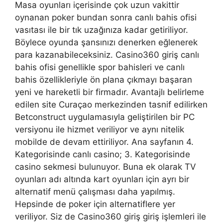
Masa oyunları içerisinde çok uzun vakittir
oynanan poker bundan sonra canlı bahis ofisi
vasıtası ile bir tık uzağınıza kadar getiriliyor.
Böylece oyunda şansınızı denerken eğlenerek
para kazanabileceksiniz. Casino360 giriş canlı
bahis ofisi genellikle spor bahisleri ve canlı
bahis özellikleriyle ön plana çıkmayı başaran
yeni ve hareketli bir firmadır. Avantajlı belirleme
edilen site Curaçao merkezinden tasnif edilirken
Betconstruct uygulamasıyla geliştirilen bir PC
versiyonu ile hizmet veriliyor ve aynı nitelik
mobilde de devam ettiriliyor. Ana sayfanın 4.
Kategorisinde canlı casino; 3. Kategorisinde
casino sekmesi bulunuyor. Buna ek olarak TV
oyunları adı altında kart oyunları için ayrı bir
alternatif menü çalışması daha yapılmış.
Hepsinde de poker için alternatiflere yer
veriliyor. Siz de Casino360 giriş giriş işlemleri ile