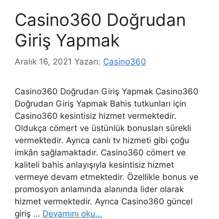
Casino360 Doğrudan
Giriş Yapmak
Aralık 16, 2021
Yazarı:
Casino360
Casino360 Doğrudan Giriş Yapmak Casino360
Doğrudan Giriş Yapmak Bahis tutkunları için
Casino360 kesintisiz hizmet vermektedir.
Oldukça cömert ve üstünlük bonusları sürekli
vermektedir. Ayrıca canlı tv hizmeti gibi çoğu
imkân sağlamaktadır. Casino360 cömert ve
kaliteli bahis anlayışıyla kesintisiz hizmet
vermeye devam etmektedir. Özellikle bonus ve
promosyon anlamında alanında lider olarak
hizmet vermektedir. Ayrıca Casino360 güncel
giriş …
Devamını oku…