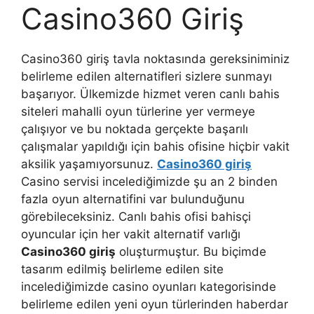
Casino360 Giriş
Casino360 giriş tavla noktasında gereksiniminiz
belirleme edilen alternatifleri sizlere sunmayı
başarıyor. Ülkemizde hizmet veren canlı bahis
siteleri mahalli oyun türlerine yer vermeye
çalışıyor ve bu noktada gerçekte başarılı
çalışmalar yapıldığı için bahis ofisine hiçbir vakit
aksilik yaşamıyorsunuz.
Casino360 giriş
Casino servisi incelediğimizde şu an 2 binden
fazla oyun alternatifini var bulunduğunu
görebileceksiniz. Canlı bahis ofisi bahisçi
oyuncular için her vakit alternatif varlığı
Casino360 giriş
oluşturmuştur. Bu biçimde
tasarım edilmiş belirleme edilen site
incelediğimizde casino oyunları kategorisinde
belirleme edilen yeni oyun türlerinden haberdar