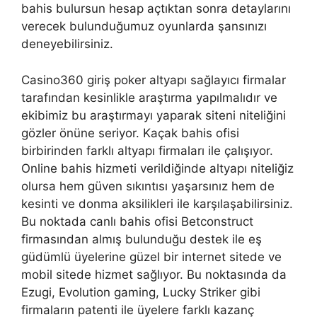
bahis bulursun hesap açtıktan sonra detaylarını
verecek bulunduğumuz oyunlarda şansınızı
deneyebilirsiniz.
Casino360 giriş poker altyapı sağlayıcı firmalar
tarafından kesinlikle araştırma yapılmalıdır ve
ekibimiz bu araştırmayı yaparak siteni niteliğini
gözler önüne seriyor. Kaçak bahis ofisi
birbirinden farklı altyapı firmaları ile çalışıyor.
Online bahis hizmeti verildiğinde altyapı niteliğiz
olursa hem güven sıkıntısı yaşarsınız hem de
kesinti ve donma aksilikleri ile karşılaşabilirsiniz.
Bu noktada canlı bahis ofisi Betconstruct
firmasından almış bulunduğu destek ile eş
güdümlü üyelerine güzel bir internet sitede ve
mobil sitede hizmet sağlıyor. Bu noktasında da
Ezugi, Evolution gaming, Lucky Striker gibi
firmaların patenti ile üyelere farklı kazanç