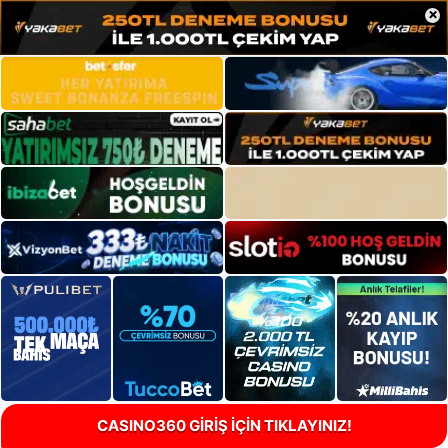
×
CASINO360 GİRİŞ İÇİN TIKLAYINIZ!