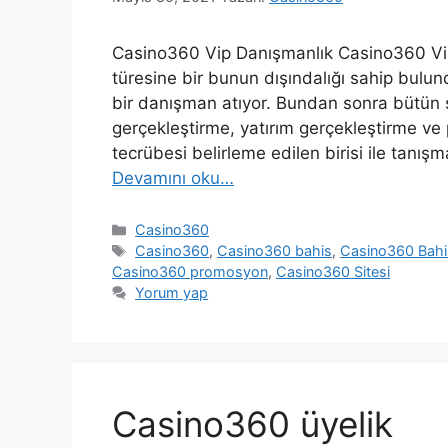
Casino360 Vip Danışmanlık Casino360 Vip
türesine bir bunun dışındalığı sahip bulun
bir danışman atıyor. Bundan sonra bütün
gerçekleştirme, yatırım gerçekleştirme ve p
tecrübesi belirleme edilen birisi ile tanışm
Devamını oku…
Kategoriler
Casino360
Etiketler
Casino360
,
Casino360 bahis
,
Casino360 Bahis
Casino360 promosyon
,
Casino360 Sitesi
Yorum yap
Casino360 üyelik