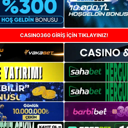
CASINO360 GİRİŞ İÇİN TIKLAYINIZ!