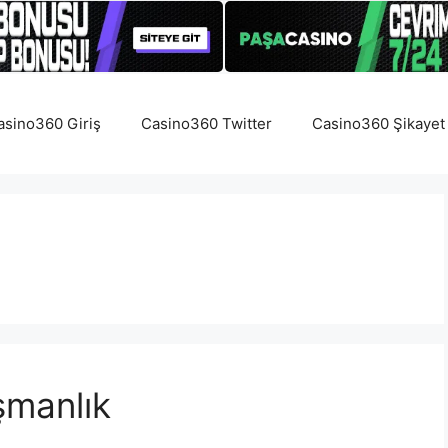
asino360 Giriş
Casino360 Twitter
Casino360 Şikayet
şmanlık