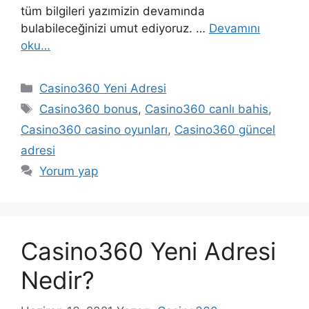
tüm bilgileri yazımizin devamında
bulabileceğinizi umut ediyoruz. …
Devamını
oku…
Kategoriler
Casino360 Yeni Adresi
Etiketler
Casino360 bonus
,
Casino360 canlı bahis
,
Casino360 casino oyunları
,
Casino360 güncel
adresi
Yorum yap
Casino360 Yeni Adresi
Nedir?