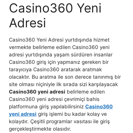
Casino360 Yeni
Adresi
Casino360 Yeni Adresi yurtdışında hizmet
vermekte belirleme edilen Casino360 yeni
adresi yurtdışında yaşam sürdüren insanlar
Casino360 giriş için yapmanız gereken bir
tarayıcıya Casino360 aratarak aratmak
olacaktır. Bu aratma ile son derece tanınmış bir
site olması niçiniyle ilk sırada sizi karşılayacak
Casino360 yeni adresi
belirleme edilen
Casino360 yeni adresi çevrimiçi bahis
platformuna giriş yapılabilirsiniz
Casino360
yeni adresi
giriş işlemi bu kadar kolay ve
kolaydır. Çeşitli programlar vasıtası ile giriş
gerçekleştirmekte olasıdır.