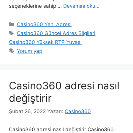
seçeneklerine sahip …
Devamını oku…
Kategoriler
Casino360 Yeni Adresi
Etiketler
Casino360 Güncel Adres Bilgileri
,
Casino360 Yüksek RTP Yuvası
Yorum yap
Casino360 adresi nasıl
değiştirir
Şubat 26, 2022
Yazarı:
Casino360
Casino360 adresi nasıl değiştirir Casino360