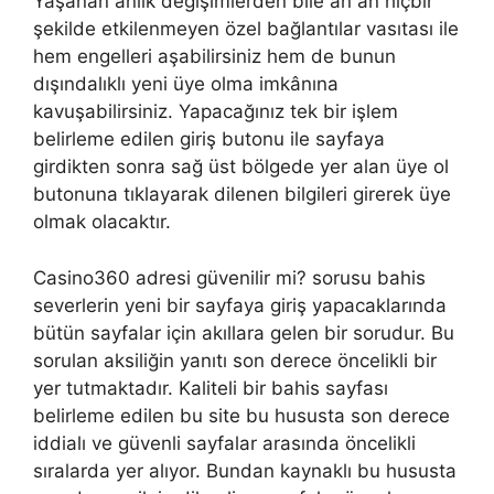
Yaşanan anlık değişimlerden bile an an hiçbir
şekilde etkilenmeyen özel bağlantılar vasıtası ile
hem engelleri aşabilirsiniz hem de bunun
dışındalıklı yeni üye olma imkânına
kavuşabilirsiniz. Yapacağınız tek bir işlem
belirleme edilen giriş butonu ile sayfaya
girdikten sonra sağ üst bölgede yer alan üye ol
butonuna tıklayarak dilenen bilgileri girerek üye
olmak olacaktır.
Casino360 adresi güvenilir mi? sorusu bahis
severlerin yeni bir sayfaya giriş yapacaklarında
bütün sayfalar için akıllara gelen bir sorudur. Bu
sorulan aksiliğin yanıtı son derece öncelikli bir
yer tutmaktadır. Kaliteli bir bahis sayfası
belirleme edilen bu site bu hususta son derece
iddialı ve güvenli sayfalar arasında öncelikli
sıralarda yer alıyor. Bundan kaynaklı bu hususta