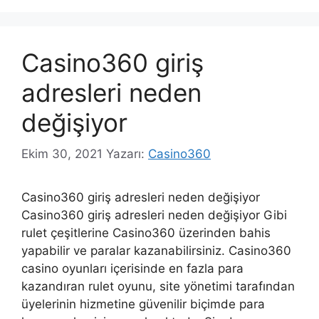
Casino360 giriş
adresleri neden
değişiyor
Ekim 30, 2021
Yazarı:
Casino360
Casino360 giriş adresleri neden değişiyor
Casino360 giriş adresleri neden değişiyor Gibi
rulet çeşitlerine Casino360 üzerinden bahis
yapabilir ve paralar kazanabilirsiniz. Casino360
casino oyunları içerisinde en fazla para
kazandıran rulet oyunu, site yönetimi tarafından
üyelerinin hizmetine güvenilir biçimde para