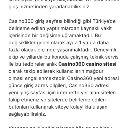
giriş hizmetinden yararlanabilirsiniz.
Casino360 giriş sayfası bilindiği gibi Türkiye’de
belirleme edilen yaptırımlardan kaynaklı vakit
içerisinde bir değişime uğramaktadır. Bu
değişiklikler genel olarak ayda 1 ya da daha
fazla olacak biçimde yaşanmaktadır. Deneyimli
ekip ve yıllardır bu konuda çalışmış teknik servis
ile bu tedbireler anlık
Casino360 casino sitesi
olarak takip edilerek kullanıcıların mağdur
olması engellenmektedir. Casino360 yeni adresi
günce giriş adres bilgileri, Casino360 adresi
yeni giriş sayfası için internette yer alan siteleri
takip etmeniz ve sitelerde belirleme edilen
butonları kullanarak siteye kolaylikla ulaşım
sağlayabilirsiniz.