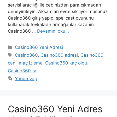
servisi aracılığı ile cebinizden para çıkmadan
deneyimleyin. Akşamları evde sıkılıyor musunuz
Casino360 giriş yapıp, spellcast oyununu
kullanarak fevkalade armağanlar kazanın.
Casino360 …
Devamını oku…
Kategoriler
Casino360 Yeni Adresi
Etiketler
Casino360
,
Casino360 adresi
,
Casino360
canlı maç izleme
,
Casino360 kaç oldu
,
Casino360 tv
Yorum yap
Casino360 Yeni Adres