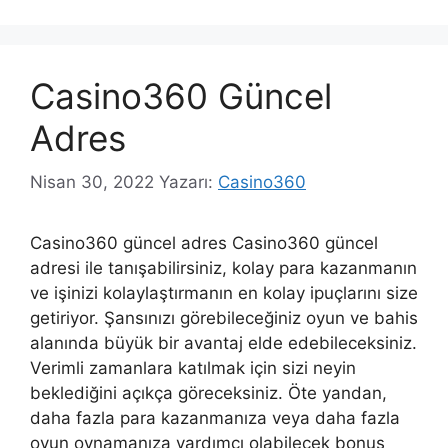
Casino360 Güncel
Adres
Nisan 30, 2022
Yazarı:
Casino360
Casino360 güncel adres Casino360 güncel
adresi ile tanışabilirsiniz, kolay para kazanmanın
ve işinizi kolaylaştırmanın en kolay ipuçlarını size
getiriyor. Şansınızı görebileceğiniz oyun ve bahis
alanında büyük bir avantaj elde edebileceksiniz.
Verimli zamanlara katılmak için sizi neyin
beklediğini açıkça göreceksiniz. Öte yandan,
daha fazla para kazanmanıza veya daha fazla
oyun oynamanıza yardımcı olabilecek bonus