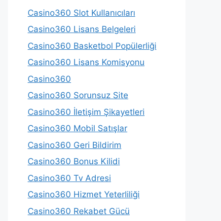
Casino360 Slot Kullanıcıları
Casino360 Lisans Belgeleri
Casino360 Basketbol Popülerliği
Casino360 Lisans Komisyonu
Casino360
Casino360 Sorunsuz Site
Casino360 İletişim Şikayetleri
Casino360 Mobil Satışlar
Casino360 Geri Bildirim
Casino360 Bonus Kilidi
Casino360 Tv Adresi
Casino360 Hizmet Yeterliliği
Casino360 Rekabet Gücü