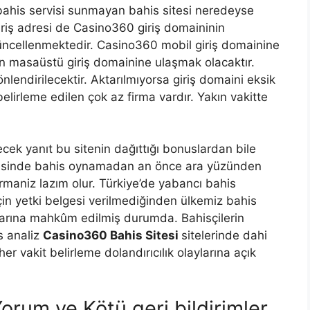
bahis servisi sunmayan bahis sitesi neredeyse
riş adresi de Casino360 giriş domaininin
üncellenmektedir. Casino360 mobil giriş domainine
n masaüstü giriş domainine ulaşmak olacaktır.
endirilecektir. Aktarılmıyorsa giriş domaini eksik
elirleme edilen çok az firma vardır. Yakın vakitte
cek yanıt bu sitenin dağıttığı bonuslardan bile
 sitesinde bahis oynamadan an önce ara yüzünden
ırmaniz lazım olur. Türkiye’de yabancı bahis
için yetki belgesi verilmediğinden ülkemiz bahis
larına mahkûm edilmiş durumda. Bahisçilerin
s analiz
Casino360 Bahis Sitesi
sitelerinde dahi
r vakit belirleme dolandırıcılık olaylarına açık
orum ve Kötü geri bildirimler