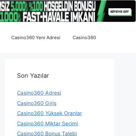
Casino360 Yeni Adresi
Casino360
Son Yazılar
Casino360 Adresi
Casino360 Giriş
Casino360 Yüksek Oranlar
Casino360 Miktar Seçimi
Casino360 Bonus Talebi