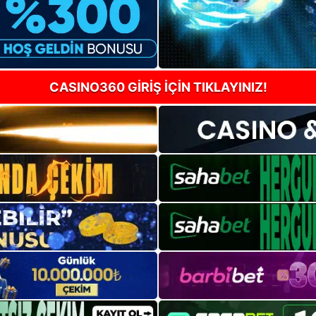
CASINO360 GİRİŞ İÇİN TIKLAYINIZ!