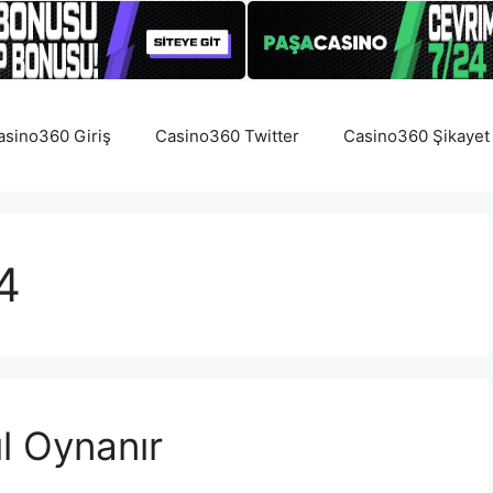
asino360 Giriş
Casino360 Twitter
Casino360 Şikayet
4
l Oynanır