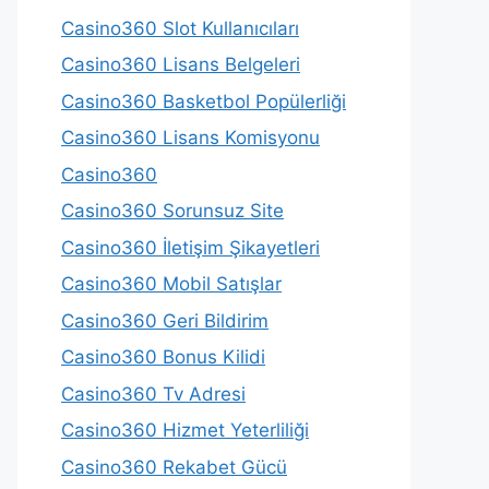
Casino360 Slot Kullanıcıları
Casino360 Lisans Belgeleri
Casino360 Basketbol Popülerliği
Casino360 Lisans Komisyonu
Casino360
Casino360 Sorunsuz Site
Casino360 İletişim Şikayetleri
Casino360 Mobil Satışlar
Casino360 Geri Bildirim
Casino360 Bonus Kilidi
Casino360 Tv Adresi
Casino360 Hizmet Yeterliliği
Casino360 Rekabet Gücü