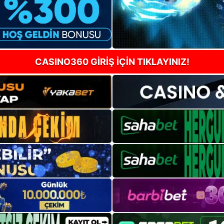
CASINO360 GİRİŞ İÇİN TIKLAYINIZ!