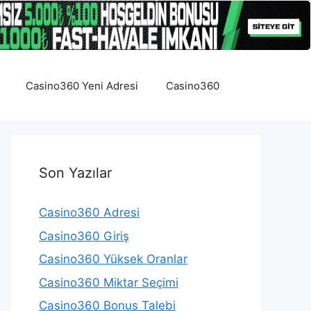
Casino360 Yeni Adresi
Casino360
Son Yazılar
Casino360 Adresi
Casino360 Giriş
Casino360 Yüksek Oranlar
Casino360 Miktar Seçimi
Casino360 Bonus Talebi