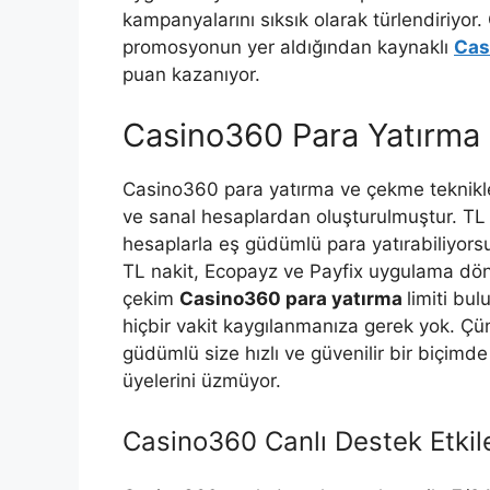
kampanyalarını sıksık olarak türlendiriyor
promosyonun yer aldığından kaynaklı
Cas
puan kazanıyor.
Casino360 Para Yatırma
Casino360 para yatırma ve çekme teknikler
ve sanal hesaplardan oluşturulmuştur. TL 
hesaplarla eş güdümlü para yatırabiliyors
TL nakit, Ecopayz ve Payfix uygulama d
çekim
Casino360 para yatırma
limiti bu
hiçbir vakit kaygılanmanıza gerek yok. Çünk
güdümlü size hızlı ve güvenilir bir biçimd
üyelerini üzmüyor.
Casino360 Canlı Destek Etkil