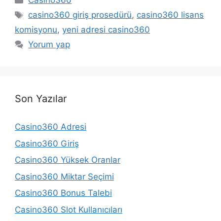
Casino360
Etiketler
casino360 giriş prosedürü
,
casino360 lisans
komisyonu
,
yeni adresi casino360
Yorum yap
Son Yazılar
Casino360 Adresi
Casino360 Giriş
Casino360 Yüksek Oranlar
Casino360 Miktar Seçimi
Casino360 Bonus Talebi
Casino360 Slot Kullanıcıları