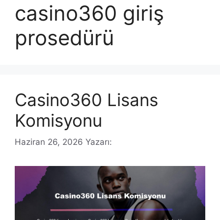
casino360 giriş
prosedürü
Casino360 Lisans
Komisyonu
Haziran 26, 2026
Yazarı: