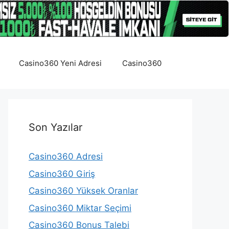
Casino360 Yeni Adresi
Casino360
Son Yazılar
Casino360 Adresi
Casino360 Giriş
Casino360 Yüksek Oranlar
Casino360 Miktar Seçimi
Casino360 Bonus Talebi