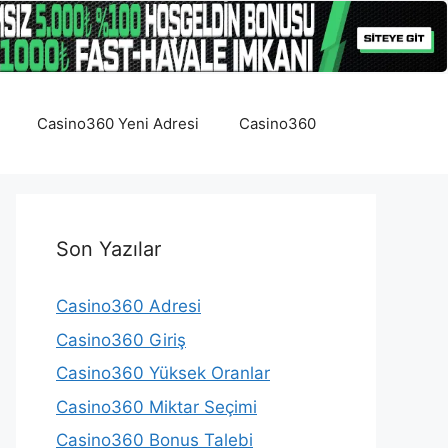
Casino360 Yeni Adresi
Casino360
Son Yazılar
Casino360 Adresi
Casino360 Giriş
Casino360 Yüksek Oranlar
Casino360 Miktar Seçimi
Casino360 Bonus Talebi