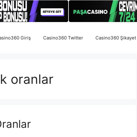
asino360 Giriş
Casino360 Twitter
Casino360 Şikayet
k oranlar
ranlar