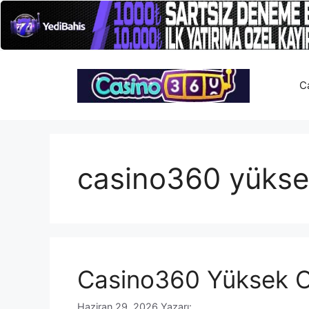
İçeriğe
atla
C
casino360 yükse
Casino360 Yüksek O
Haziran 29, 2026
Yazarı: