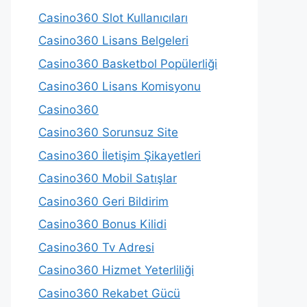
Casino360 Slot Kullanıcıları
Casino360 Lisans Belgeleri
Casino360 Basketbol Popülerliği
Casino360 Lisans Komisyonu
Casino360
Casino360 Sorunsuz Site
Casino360 İletişim Şikayetleri
Casino360 Mobil Satışlar
Casino360 Geri Bildirim
Casino360 Bonus Kilidi
Casino360 Tv Adresi
Casino360 Hizmet Yeterliliği
Casino360 Rekabet Gücü