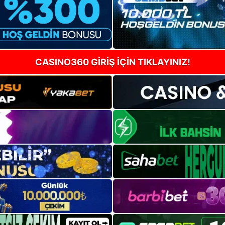
CASINO360 GİRİŞ İÇİN TIKLAYINIZ!