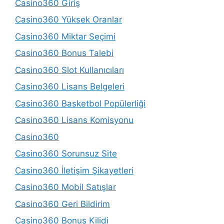
Casino360 Giriş
Casino360 Yüksek Oranlar
Casino360 Miktar Seçimi
Casino360 Bonus Talebi
Casino360 Slot Kullanıcıları
Casino360 Lisans Belgeleri
Casino360 Basketbol Popülerliği
Casino360 Lisans Komisyonu
Casino360
Casino360 Sorunsuz Site
Casino360 İletişim Şikayetleri
Casino360 Mobil Satışlar
Casino360 Geri Bildirim
Casino360 Bonus Kilidi