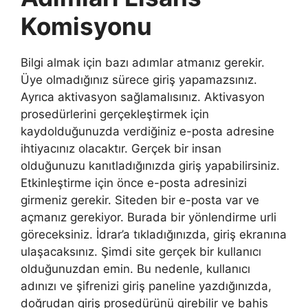
Komisyonu
Bilgi almak için bazı adımlar atmanız gerekir.
Üye olmadığınız sürece giriş yapamazsınız.
Ayrıca aktivasyon sağlamalısınız. Aktivasyon
prosedürlerini gerçekleştirmek için
kaydolduğunuzda verdiğiniz e-posta adresine
ihtiyacınız olacaktır. Gerçek bir insan
olduğunuzu kanıtladığınızda giriş yapabilirsiniz.
Etkinleştirme için önce e-posta adresinizi
girmeniz gerekir. Siteden bir e-posta var ve
açmanız gerekiyor. Burada bir yönlendirme urli
göreceksiniz. İdrar’a tıkladığınızda, giriş ekranına
ulaşacaksınız. Şimdi site gerçek bir kullanıcı
olduğunuzdan emin. Bu nedenle, kullanıcı
adınızı ve şifrenizi giriş paneline yazdığınızda,
doğrudan giriş prosedürünü girebilir ve bahis