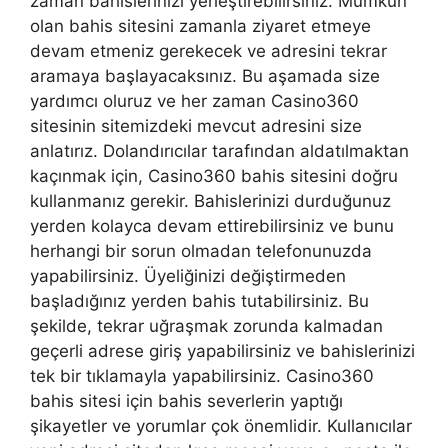
zaman bahislerinizi yerleştirebilirsiniz. Mümkün
olan bahis sitesini zamanla ziyaret etmeye
devam etmeniz gerekecek ve adresini tekrar
aramaya başlayacaksınız. Bu aşamada size
yardımcı oluruz ve her zaman Casino360
sitesinin sitemizdeki mevcut adresini size
anlatırız. Dolandırıcılar tarafından aldatılmaktan
kaçınmak için, Casino360 bahis sitesini doğru
kullanmanız gerekir. Bahislerinizi durduğunuz
yerden kolayca devam ettirebilirsiniz ve bunu
herhangi bir sorun olmadan telefonunuzda
yapabilirsiniz. Üyeliğinizi değiştirmeden
başladığınız yerden bahis tutabilirsiniz. Bu
şekilde, tekrar uğraşmak zorunda kalmadan
geçerli adrese giriş yapabilirsiniz ve bahislerinizi
tek bir tıklamayla yapabilirsiniz. Casino360
bahis sitesi için bahis severlerin yaptığı
şikayetler ve yorumlar çok önemlidir. Kullanıcılar