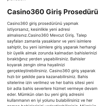
Casino360 Giriş Prosedürü
Casino360 giriş prosedürünü yapmak
istiyorsanız, kesinlikle yeni adresi
almalısınız.Casino360 Mevcut Giriş. Talep
sayfaları zamanla yasaklanır ve yeni isimlere
sahiptir, bu yeni isimlere giriş yaparak herhangi
bir üyelik almak zorunda kalmadan bahislerinizi
bıraktığınız yerden yapabilirsiniz. Bahisler
koyarak zengin olma hayalinizi
gerçekleştirebilirsiniz. Casino360 giriş yaparak
hızlı bir şekilde para kazanabilirsiniz. Bahis
sitelerine izin verilmez ve her bahis sitesi yeni
bir adla bahis severlere hizmet vermeye devam
eder. Mümkün olan bu yeni giriş adresini
kullanmanın en iyi yolunu bulabilirsiniz ve her