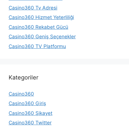
Casino360 Tv Adresi
Casino360 Hizmet Yeterliliği
Casino360 Rekabet Gücü
Casino360 Geniş Seçenekler
Casino360 TV Platformu
Kategoriler
Casino360
Casino360 Giriş
Casino360 Şikayet
Casino360 Twitter