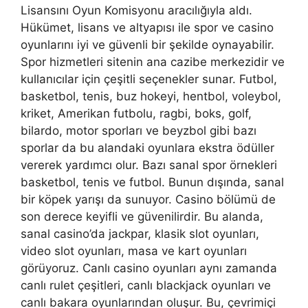
Lisansını Oyun Komisyonu aracılığıyla aldı.
Hükümet, lisans ve altyapısı ile spor ve casino
oyunlarını iyi ve güvenli bir şekilde oynayabilir.
Spor hizmetleri sitenin ana cazibe merkezidir ve
kullanıcılar için çeşitli seçenekler sunar. Futbol,
basketbol, tenis, buz hokeyi, hentbol, voleybol,
kriket, Amerikan futbolu, ragbi, boks, golf,
bilardo, motor sporları ve beyzbol gibi bazı
sporlar da bu alandaki oyunlara ekstra ödüller
vererek yardımcı olur. Bazı sanal spor örnekleri
basketbol, tenis ve futbol. Bunun dışında, sanal
bir köpek yarışı da sunuyor. Casino bölümü de
son derece keyifli ve güvenilirdir. Bu alanda,
sanal casino’da jackpar, klasik slot oyunları,
video slot oyunları, masa ve kart oyunları
görüyoruz. Canlı casino oyunları aynı zamanda
canlı rulet çeşitleri, canlı blackjack oyunları ve
canlı bakara oyunlarından oluşur. Bu, çevrimiçi