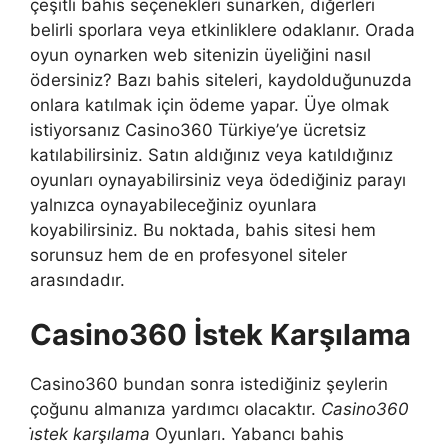
çeşitli bahis seçenekleri sunarken, diğerleri
belirli sporlara veya etkinliklere odaklanır. Orada
oyun oynarken web sitenizin üyeliğini nasıl
ödersiniz? Bazı bahis siteleri, kaydolduğunuzda
onlara katılmak için ödeme yapar. Üye olmak
istiyorsanız Casino360 Türkiye’ye ücretsiz
katılabilirsiniz. Satın aldığınız veya katıldığınız
oyunları oynayabilirsiniz veya ödediğiniz parayı
yalnızca oynayabileceğiniz oyunlara
koyabilirsiniz. Bu noktada, bahis sitesi hem
sorunsuz hem de en profesyonel siteler
arasındadır.
Casino360 İstek Karşılama
Casino360 bundan sonra istediğiniz şeylerin
çoğunu almanıza yardımcı olacaktır.
Casino360
i̇stek karşılama
Oyunları. Yabancı bahis