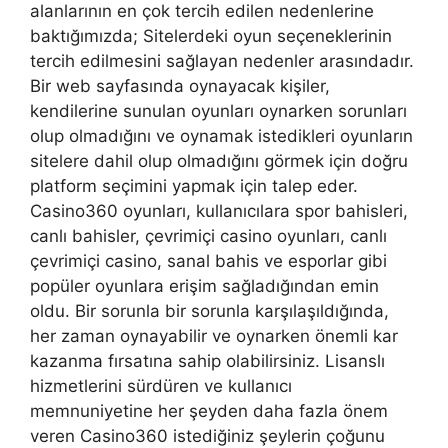
alanlarının en çok tercih edilen nedenlerine
baktığımızda; Sitelerdeki oyun seçeneklerinin
tercih edilmesini sağlayan nedenler arasındadır.
Bir web sayfasında oynayacak kişiler,
kendilerine sunulan oyunları oynarken sorunları
olup olmadığını ve oynamak istedikleri oyunların
sitelere dahil olup olmadığını görmek için doğru
platform seçimini yapmak için talep eder.
Casino360 oyunları, kullanıcılara spor bahisleri,
canlı bahisler, çevrimiçi casino oyunları, canlı
çevrimiçi casino, sanal bahis ve esporlar gibi
popüler oyunlara erişim sağladığından emin
oldu. Bir sorunla bir sorunla karşılaşıldığında,
her zaman oynayabilir ve oynarken önemli kar
kazanma fırsatına sahip olabilirsiniz. Lisanslı
hizmetlerini sürdüren ve kullanıcı
memnuniyetine her şeyden daha fazla önem
veren Casino360 istediğiniz şeylerin çoğunu