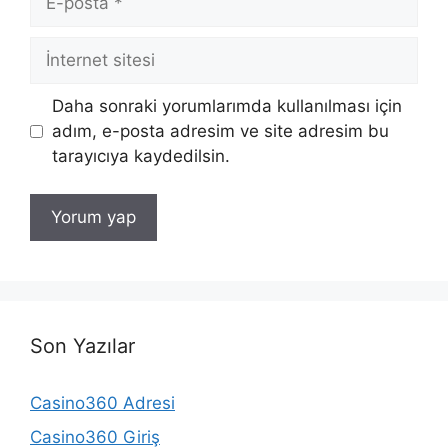
posta
İnternet
sitesi
Daha sonraki yorumlarımda kullanılması için
adım, e-posta adresim ve site adresim bu
tarayıcıya kaydedilsin.
Son Yazılar
Casino360 Adresi
Casino360 Giriş