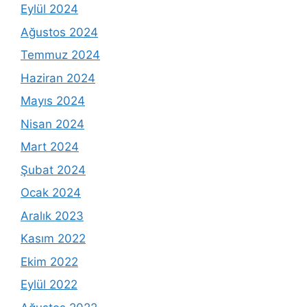
Eylül 2024
Ağustos 2024
Temmuz 2024
Haziran 2024
Mayıs 2024
Nisan 2024
Mart 2024
Şubat 2024
Ocak 2024
Aralık 2023
Kasım 2022
Ekim 2022
Eylül 2022