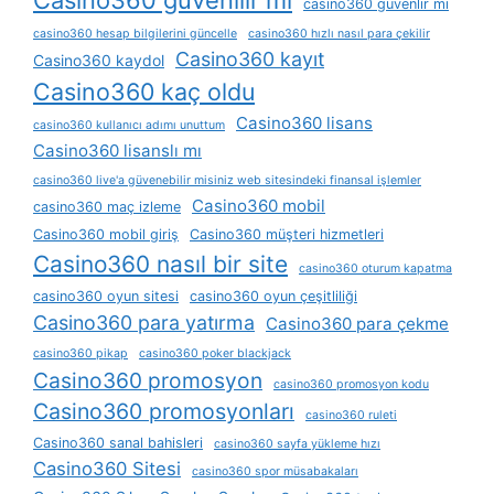
casino360 güvenlir mi
casino360 hesap bilgilerini güncelle
casino360 hızlı nasıl para çekilir
Casino360 kayıt
Casino360 kaydol
Casino360 kaç oldu
Casino360 lisans
casino360 kullanıcı adımı unuttum
Casino360 lisanslı mı
casino360 live'a güvenebilir misiniz web sitesindeki finansal işlemler
Casino360 mobil
casino360 maç izleme
Casino360 mobil giriş
Casino360 müşteri hizmetleri
Casino360 nasıl bir site
casino360 oturum kapatma
casino360 oyun sitesi
casino360 oyun çeşitliliği
Casino360 para yatırma
Casino360 para çekme
casino360 pikap
casino360 poker blackjack
Casino360 promosyon
casino360 promosyon kodu
Casino360 promosyonları
casino360 ruleti
Casino360 sanal bahisleri
casino360 sayfa yükleme hızı
Casino360 Sitesi
casino360 spor müsabakaları