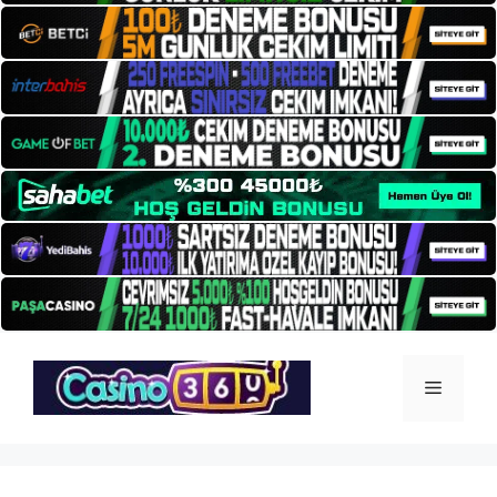
İçeriğe
atla
Menü