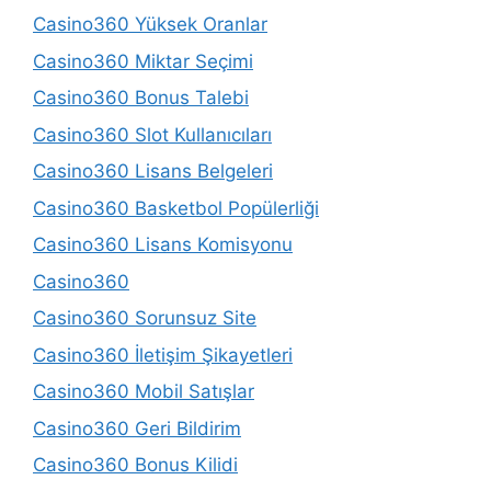
Casino360 Yüksek Oranlar
Casino360 Miktar Seçimi
Casino360 Bonus Talebi
Casino360 Slot Kullanıcıları
Casino360 Lisans Belgeleri
Casino360 Basketbol Popülerliği
Casino360 Lisans Komisyonu
Casino360
Casino360 Sorunsuz Site
Casino360 İletişim Şikayetleri
Casino360 Mobil Satışlar
Casino360 Geri Bildirim
Casino360 Bonus Kilidi