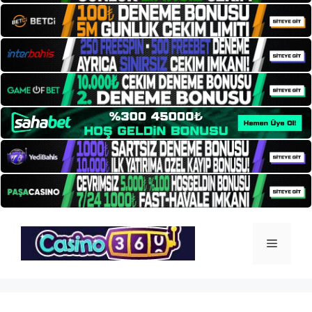
İçeriğe
atla
Menü