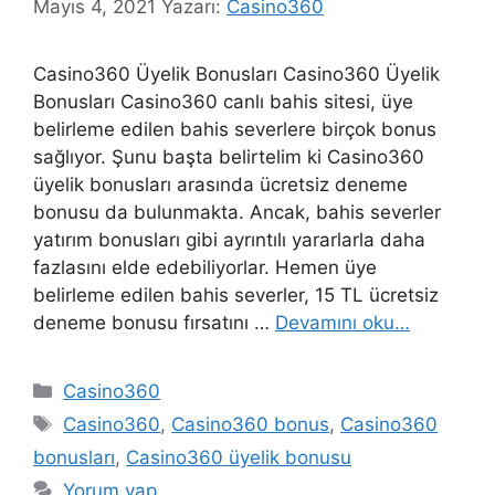
Mayıs 4, 2021
Yazarı:
Casino360
Casino360 Üyelik Bonusları Casino360 Üyelik
Bonusları Casino360 canlı bahis sitesi, üye
belirleme edilen bahis severlere birçok bonus
sağlıyor. Şunu başta belirtelim ki Casino360
üyelik bonusları arasında ücretsiz deneme
bonusu da bulunmakta. Ancak, bahis severler
yatırım bonusları gibi ayrıntılı yararlarla daha
fazlasını elde edebiliyorlar. Hemen üye
belirleme edilen bahis severler, 15 TL ücretsiz
deneme bonusu fırsatını …
Devamını oku…
Kategoriler
Casino360
Etiketler
Casino360
,
Casino360 bonus
,
Casino360
bonusları
,
Casino360 üyelik bonusu
Yorum yap