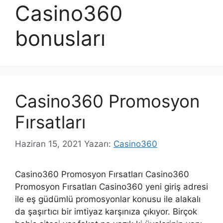
Casino360
bonusları
Casino360 Promosyon
Fırsatları
Haziran 15, 2021
Yazarı:
Casino360
Casino360 Promosyon Fırsatları Casino360
Promosyon Fırsatları Casino360 yeni giriş adresi
ile eş güdümlü promosyonlar konusu ile alakalı
da şaşırtıcı bir imtiyaz karşınıza çıkıyor. Birçok