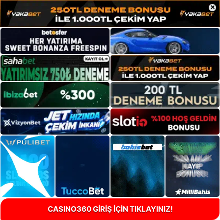
×
CASINO360 GİRİŞ İÇİN TIKLAYINIZ!