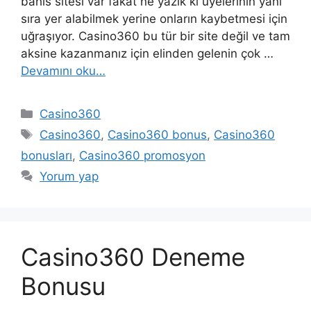
bahis sitesi var fakat ne yazık ki üyelerinin yanı
sıra yer alabilmek yerine onların kaybetmesi için
uğraşıyor. Casino360 bu tür bir site değil ve tam
aksine kazanmanız için elinden gelenin çok …
Devamını oku…
Kategoriler
Casino360
Etiketler
Casino360
,
Casino360 bonus
,
Casino360
bonusları
,
Casino360 promosyon
Yorum yap
Casino360 Deneme
Bonusu