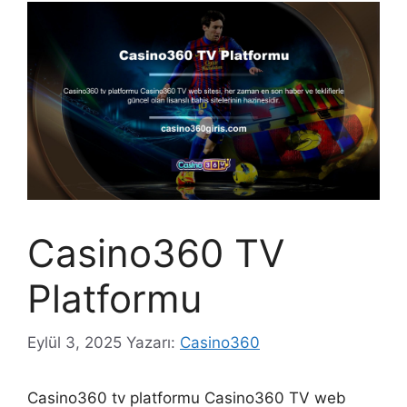
Casino360 TV
Platformu
Eylül 3, 2025
Yazarı:
Casino360
Casino360 tv platformu Casino360 TV web