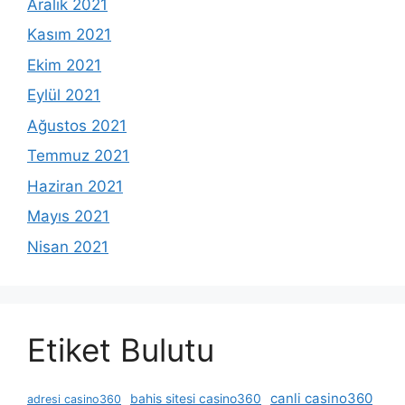
Aralık 2021
Kasım 2021
Ekim 2021
Eylül 2021
Ağustos 2021
Temmuz 2021
Haziran 2021
Mayıs 2021
Nisan 2021
Etiket Bulutu
canli casino360
bahis sitesi casino360
adresi casino360