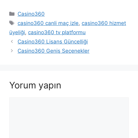
Kategoriler
Casino360
Etiketler
casino360 canli maç izle
,
casino360 hizmet
üyeliği
,
casino360 tv platformu
Yazı
Casino360 Lisans Güncelliği
dolaşımı
Casino360 Geniş Seçenekler
Yorum yapın
Yorum