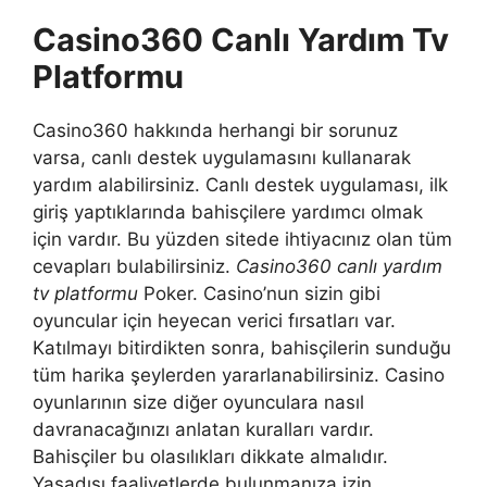
Casino360 Canlı Yardım Tv
Platformu
Casino360 hakkında herhangi bir sorunuz
varsa, canlı destek uygulamasını kullanarak
yardım alabilirsiniz. Canlı destek uygulaması, ilk
giriş yaptıklarında bahisçilere yardımcı olmak
için vardır. Bu yüzden sitede ihtiyacınız olan tüm
cevapları bulabilirsiniz.
Casino360 canlı yardım
tv platformu
Poker. Casino’nun sizin gibi
oyuncular için heyecan verici fırsatları var.
Katılmayı bitirdikten sonra, bahisçilerin sunduğu
tüm harika şeylerden yararlanabilirsiniz. Casino
oyunlarının size diğer oyunculara nasıl
davranacağınızı anlatan kuralları vardır.
Bahisçiler bu olasılıkları dikkate almalıdır.
Yasadışı faaliyetlerde bulunmanıza izin