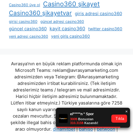
Casino360 şikayet
Casino360 üye ol
Casino360 şikayetvar
giris adresi casino360
girisi casino360
güncel adresi casino360
güncel casino360
kayit casino360
twitter casino360
yeni giris casino360
yeni adresi casino360
Avrasya'nın en büyük reklam platformunda olmak için
Microsoft Teams:
reklam@avrasyamarketing.com
adresimizden veya Telegram: @Avrasyamarketing
adresimizden irtibat kurabilirsiniz. (Tek iletişim
adreslerimiz teams / telegram ve mail adresimizdir.
Harici hiçbir iletişim adresimiz bulunmamaktadır.
Lütfen itibar etmeyiniz.) Türkiye yasalarına göre 7258
sayılı kanun uyarınca yasa dışı bahis oynamanın
cezaları mevcuttur. Şu an bulunduğunuz site hiç bir
şekilde illegal bahis oyunları oynatmıyor ve oynamaya
aracı olmuyordur.
dinamitbet
|
bahiso
|
betwoon
|