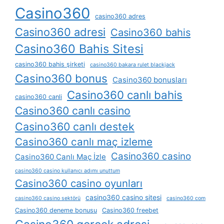
Casino360
casino360 adres
Casino360 adresi
Casino360 bahis
Casino360 Bahis Sitesi
casino360 bahis şirketi
casino360 bakara rulet blackjack
Casino360 bonus
Casino360 bonusları
Casino360 canlı bahis
casino360 canli
Casino360 canlı casino
Casino360 canlı destek
Casino360 canlı maç izleme
Casino360 casino
Casino360 Canlı Maç İzle
casino360 casino kullanıcı adımı unuttum
Casino360 casino oyunları
casino360 casino sitesi
casino360 casino sektörü
casino360 com
Casino360 deneme bonusu
Casino360 freebet