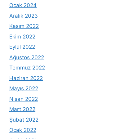
Ocak 2024
Aralık 2023
Kasım 2022
Ekim 2022
Eylül 2022
Ağustos 2022
Temmuz 2022
Haziran 2022
Mayıs 2022
Nisan 2022
Mart 2022
Şubat 2022
Ocak 2022