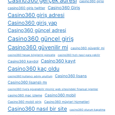
Casino360 gerçek adresi
casino360 girisi
Casino360 Giriş
casino360 giris twitter
Casino360 giriş adresi
Casino360 giriş yap
Casino360 güncel adresi
Casino360 güncel giriş
Casino360 güvenilir mi
casino360 güvenlir mi
casino360 hesap bilgilerini güncelle
casino360 hızlı nasıl para çekilir
Casino360 kayıt
Casino360 kaydol
Casino360 kaç oldu
Casino360 lisans
casino360 kullanıcı adımı unuttum
Casino360 lisanslı mı
casino360 live'a güvenebilir misiniz web sitesindeki finansal işlemler
Casino360 mobil
casino360 maç izleme
Casino360 mobil giriş
Casino360 müşteri hizmetleri
Casino360 nasıl bir site
casino360 oturum kapatma