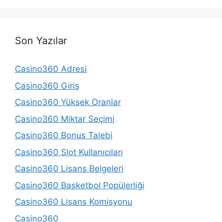
Son Yazılar
Casino360 Adresi
Casino360 Giriş
Casino360 Yüksek Oranlar
Casino360 Miktar Seçimi
Casino360 Bonus Talebi
Casino360 Slot Kullanıcıları
Casino360 Lisans Belgeleri
Casino360 Basketbol Popülerliği
Casino360 Lisans Komisyonu
Casino360