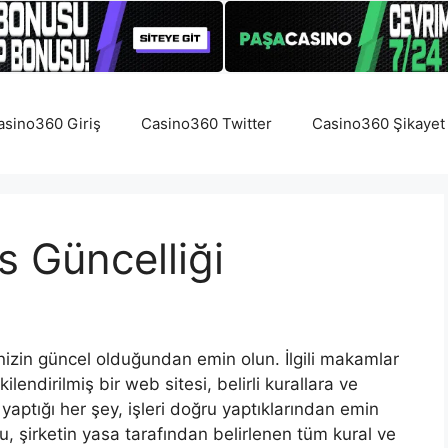
asino360 Giriş
Casino360 Twitter
Casino360 Şikayet
 Güncelliği
rinizin güncel olduğundan emin olun. İlgili makamlar
endirilmiş bir web sitesi, belirli kurallara ve
 yaptığı her şey, işleri doğru yaptıklarından emin
 Bu, şirketin yasa tarafından belirlenen tüm kural ve