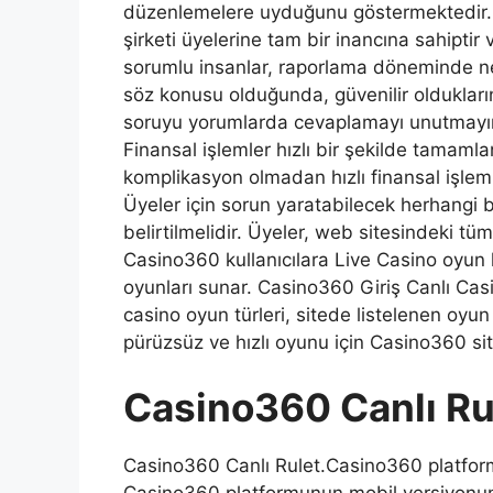
düzenlemelere uyduğunu göstermektedir. G
şirketi üyelerine tam bir inancına sahipt
sorumlu insanlar, raporlama döneminde nel
söz konusu olduğunda, güvenilir olduklar
soruyu yorumlarda cevaplamayı unutmayın.
Finansal işlemler hızlı bir şekilde tamaml
komplikasyon olmadan hızlı finansal işleml
Üyeler için sorun yaratabilecek herhangi b
belirtilmelidir. Üyeler, web sitesindeki tüm 
Casino360 kullanıcılara Live Casino oyun
oyunları sunar. Casino360 Giriş Canlı Casi
casino oyun türleri, sitede listelenen oyun 
pürüzsüz ve hızlı oyunu için Casino360 sit
Casino360 Canlı Rul
Casino360 Canlı Rulet.Casino360 platform