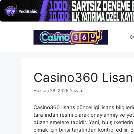
İçeriğe
atla
C
Casino360 Lisans
Haziran 28, 2025
Yazarı:
Casino360 lisans güncelliği lisans bilgile
tarafından resmi olarak onaylanmış ve yetkil
düzenlemelere tabidir. Yani, bu şirketlerin
olmak için birisi tarafından kontrol edilir.