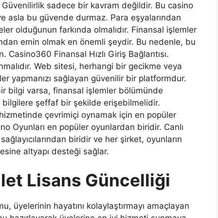
üvenilirlik sadece bir kavram değildir. Bu casino
ir ve asla bu güvende durmaz. Para eşyalarından
er olduğunun farkında olmalıdır. Finansal işlemler
ından emin olmak en önemli şeydir. Bu nedenle, bu
 Casino360 Finansal Hızlı Giriş Bağlantısı.
anmalıdır. Web sitesi, herhangi bir gecikme veya
er yapmanızı sağlayan güvenilir bir platformdur.
ir bilgi varsa, finansal işlemler bölümünde
bilgilere şeffaf bir şekilde erişebilmelidir.
 hizmetinde çevrimiçi oynamak için en popüler
no Oyunları en popüler oyunlardan biridir. Canlı
sağlayıcılarından biridir ve her şirket, oyunların
esine altyapı desteği sağlar.
et Lisans Güncelliği
u, üyelerinin hayatını kolaylaştırmayı amaçlayan