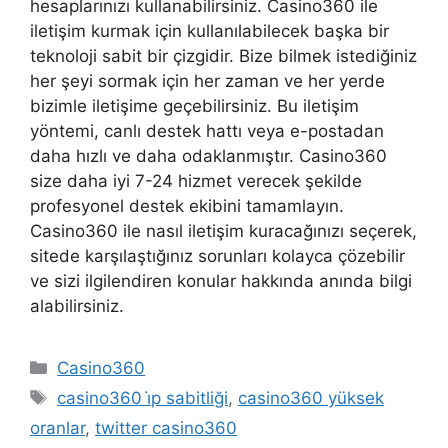
hesaplarınızı kullanabilirsiniz. Casino360 ile
iletişim kurmak için kullanılabilecek başka bir
teknoloji sabit bir çizgidir. Bize bilmek istediğiniz
her şeyi sormak için her zaman ve her yerde
bizimle iletişime geçebilirsiniz. Bu iletişim
yöntemi, canlı destek hattı veya e-postadan
daha hızlı ve daha odaklanmıştır. Casino360
size daha iyi 7-24 hizmet verecek şekilde
profesyonel destek ekibini tamamlayın.
Casino360 ile nasıl iletişim kuracağınızı seçerek,
sitede karşılaştığınız sorunları kolayca çözebilir
ve sizi ilgilendiren konular hakkında anında bilgi
alabilirsiniz.
Kategoriler
Casino360
Etiketler
casino360 i̇p sabitliği
,
casino360 yüksek
oranlar
,
twitter casino360