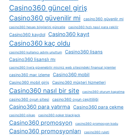
Casino360 güncel giriş
Casino360 güvenilir mi
casino360 güvenlir mi
casino360 hesap bilgilerini güncelle
casino360 hızlı nasıl para çekilir
Casino360 kayıt
Casino360 kaydol
Casino360 kaç oldu
Casino360 lisans
casino360 kullanıcı adımı unuttum
Casino360 lisanslı mı
casino360 live'a güvenebilir misiniz web sitesindeki finansal işlemler
Casino360 mobil
casino360 maç izleme
Casino360 mobil giriş
Casino360 müşteri hizmetleri
Casino360 nasıl bir site
casino360 oturum kapatma
casino360 oyun sitesi
casino360 oyun çeşitliliği
Casino360 para yatırma
Casino360 para çekme
casino360 pikap
casino360 poker blackjack
Casino360 promosyon
casino360 promosyon kodu
Casino360 promosyonları
casino360 ruleti