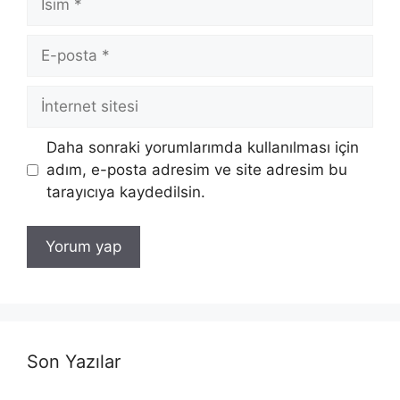
E-
posta
İnternet
sitesi
Daha sonraki yorumlarımda kullanılması için
adım, e-posta adresim ve site adresim bu
tarayıcıya kaydedilsin.
Son Yazılar