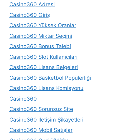
Casino360 Adresi
Casino360 Giriş
Casino360 Yüksek Oranlar
Casino360 Miktar Seçimi
Casino360 Bonus Talebi
Casino360 Slot Kullanıcıları
Casino360 Lisans Belgeleri
Casino360 Basketbol Popülerliği
Casino360 Lisans Komisyonu
Casino360
Casino360 Sorunsuz Site
Casino360 İletişim Şikayetleri
Casino360 Mobil Satışlar