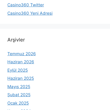
Casino360 Twitter
Casino360 Yeni Adresi
Arşivler
Temmuz 2026
Haziran 2026
Eylül 2025
Haziran 2025
Mayıs 2025
Şubat 2025
Ocak 2025