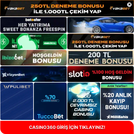
×
CASINO360 GİRİŞ İÇİN TIKLAYINIZ!