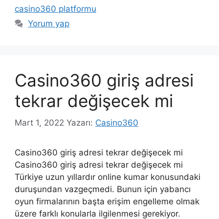
casino360 platformu
Yorum yap
Casino360 giriş adresi
tekrar değişecek mi
Mart 1, 2022
Yazarı:
Casino360
Casino360 giriş adresi tekrar değişecek mi
Casino360 giriş adresi tekrar değişecek mi
Türkiye uzun yıllardır online kumar konusundaki
duruşundan vazgeçmedi. Bunun için yabancı
oyun firmalarının başta erişim engelleme olmak
üzere farklı konularla ilgilenmesi gerekiyor.