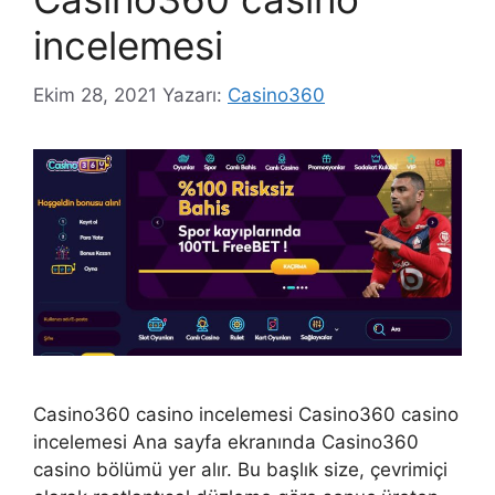
incelemesi
Ekim 28, 2021
Yazarı:
Casino360
Casino360 casino incelemesi Casino360 casino
incelemesi Ana sayfa ekranında Casino360
casino bölümü yer alır. Bu başlık size, çevrimiçi