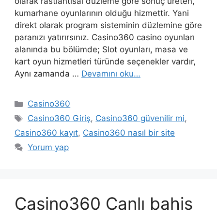
olarak rastlantısal düzleme göre sonuç üreten,
kumarhane oyunlarının olduğu hizmettir. Yani
direkt olarak program sisteminin düzlemine göre
paranızı yatırırsınız. Casino360 casino oyunları
alanında bu bölümde; Slot oyunları, masa ve
kart oyun hizmetleri türünde seçenekler vardır,
Aynı zamanda …
Devamını oku…
Kategoriler
Casino360
Etiketler
Casino360 Giriş
,
Casino360 güvenilir mi
,
Casino360 kayıt
,
Casino360 nasıl bir site
Yorum yap
Casino360 Canlı bahis