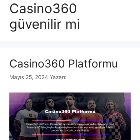
Casino360
güvenilir mi
Casino360 Platformu
Mayıs 25, 2024
Yazarı: