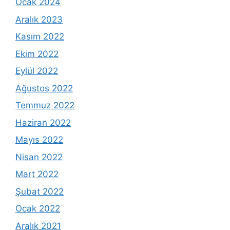
Ocak 2024
Aralık 2023
Kasım 2022
Ekim 2022
Eylül 2022
Ağustos 2022
Temmuz 2022
Haziran 2022
Mayıs 2022
Nisan 2022
Mart 2022
Şubat 2022
Ocak 2022
Aralık 2021