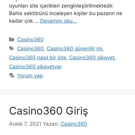
oyunları site içerikleri zenginleştirilmektedir.
Bahis sektörünü inceleyen kişiler bu pazarın ne
kadar çok …
Devamını oku…
Kategoriler
Casino360
Etiketler
Casino360
,
Casino360 güvenilir mi
,
Casino360 nasıl bir site
,
Casino360 şikayet
,
Casino360 şikayetvar
Yorum yap
Casino360 Giriş
Aralık 7, 2021
Yazarı:
Casino360