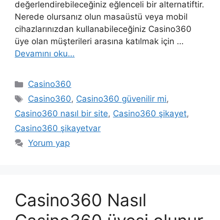
değerlendirebileceğiniz eğlenceli bir alternatiftir.
Nerede olursanız olun masaüstü veya mobil
cihazlarınızdan kullanabileceğiniz Casino360
üye olan müşterileri arasına katılmak için …
Devamını oku…
Kategoriler
Casino360
Etiketler
Casino360
,
Casino360 güvenilir mi
,
Casino360 nasıl bir site
,
Casino360 şikayet
,
Casino360 şikayetvar
Yorum yap
Casino360 Nasıl