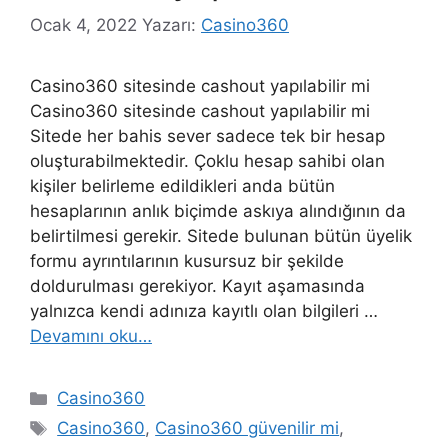
Ocak 4, 2022
Yazarı:
Casino360
Casino360 sitesinde cashout yapılabilir mi
Casino360 sitesinde cashout yapılabilir mi
Sitede her bahis sever sadece tek bir hesap
oluşturabilmektedir. Çoklu hesap sahibi olan
kişiler belirleme edildikleri anda bütün
hesaplarının anlık biçimde askıya alındığının da
belirtilmesi gerekir. Sitede bulunan bütün üyelik
formu ayrıntılarının kusursuz bir şekilde
doldurulması gerekiyor. Kayıt aşamasında
yalnızca kendi adınıza kayıtlı olan bilgileri …
Devamını oku…
Kategoriler
Casino360
Etiketler
Casino360
,
Casino360 güvenilir mi
,