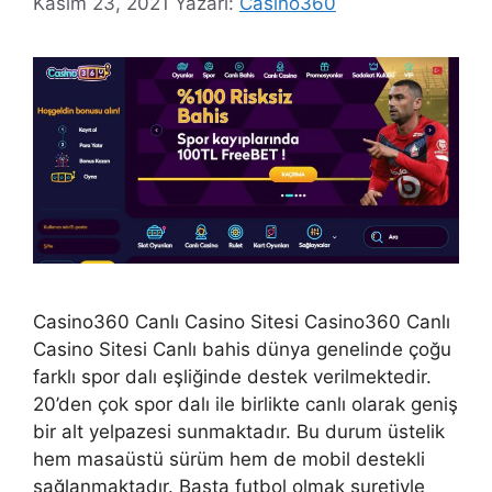
Kasım 23, 2021
Yazarı:
Casino360
Casino360 Canlı Casino Sitesi Casino360 Canlı
Casino Sitesi Canlı bahis dünya genelinde çoğu
farklı spor dalı eşliğinde destek verilmektedir.
20’den çok spor dalı ile birlikte canlı olarak geniş
bir alt yelpazesi sunmaktadır. Bu durum üstelik
hem masaüstü sürüm hem de mobil destekli
sağlanmaktadır. Başta futbol olmak suretiyle