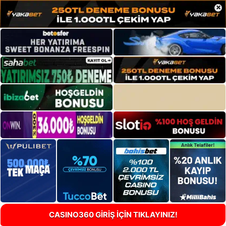
×
CASINO360 GİRİŞ İÇİN TIKLAYINIZ!