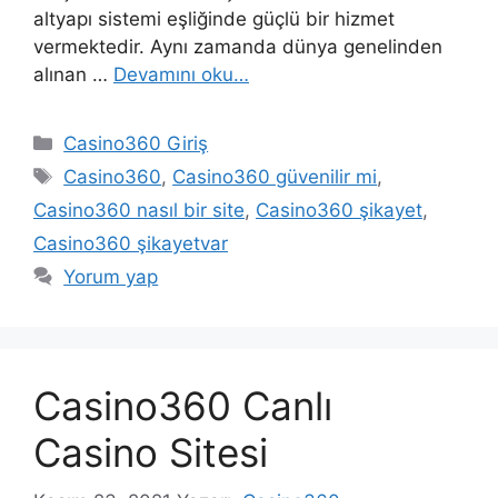
altyapı sistemi eşliğinde güçlü bir hizmet
vermektedir. Aynı zamanda dünya genelinden
alınan …
Devamını oku…
Kategoriler
Casino360 Giriş
Etiketler
Casino360
,
Casino360 güvenilir mi
,
Casino360 nasıl bir site
,
Casino360 şikayet
,
Casino360 şikayetvar
Yorum yap
Casino360 Canlı
Casino Sitesi