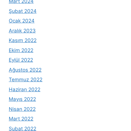
Mart 2024
Şubat 2024
Ocak 2024
Aralık 2023
Kasım 2022
Ekim 2022
Eylül 2022
Ağustos 2022
Temmuz 2022
Haziran 2022
Mayıs 2022
Nisan 2022
Mart 2022
Şubat 2022