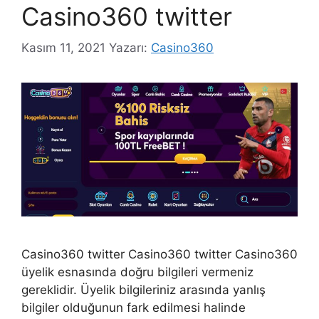
Casino360 twitter
Kasım 11, 2021
Yazarı:
Casino360
Casino360 twitter Casino360 twitter Casino360
üyelik esnasında doğru bilgileri vermeniz
gereklidir. Üyelik bilgileriniz arasında yanlış
bilgiler olduğunun fark edilmesi halinde