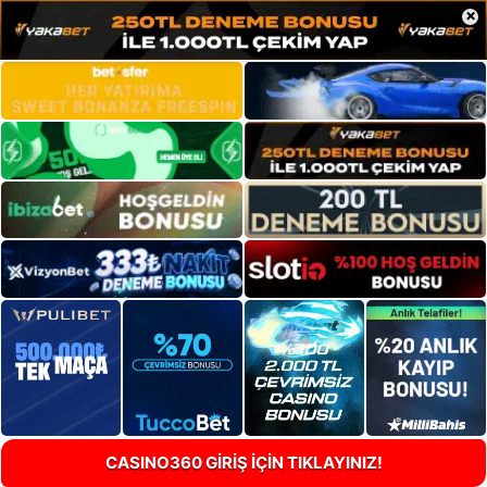
×
CASINO360 GİRİŞ İÇİN TIKLAYINIZ!