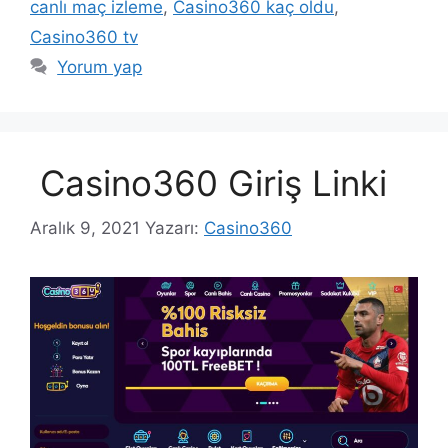
canlı maç izleme
,
Casino360 kaç oldu
,
Casino360 tv
Yorum yap
Casino360 Giriş Linki
Aralık 9, 2021
Yazarı:
Casino360