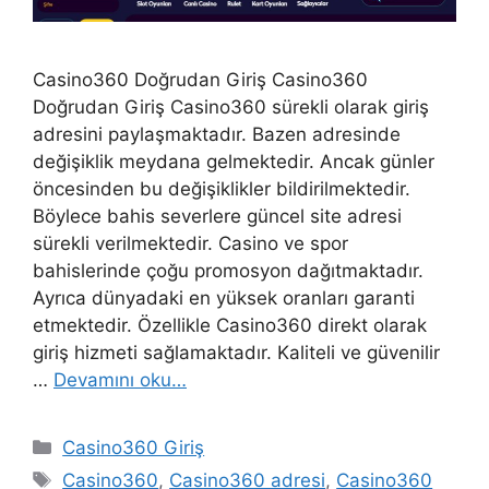
Casino360 Doğrudan Giriş Casino360
Doğrudan Giriş Casino360 sürekli olarak giriş
adresini paylaşmaktadır. Bazen adresinde
değişiklik meydana gelmektedir. Ancak günler
öncesinden bu değişiklikler bildirilmektedir.
Böylece bahis severlere güncel site adresi
sürekli verilmektedir. Casino ve spor
bahislerinde çoğu promosyon dağıtmaktadır.
Ayrıca dünyadaki en yüksek oranları garanti
etmektedir. Özellikle Casino360 direkt olarak
giriş hizmeti sağlamaktadır. Kaliteli ve güvenilir
…
Devamını oku…
Kategoriler
Casino360 Giriş
Etiketler
Casino360
,
Casino360 adresi
,
Casino360