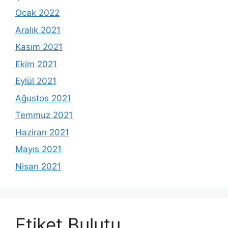
Ocak 2022
Aralık 2021
Kasım 2021
Ekim 2021
Eylül 2021
Ağustos 2021
Temmuz 2021
Haziran 2021
Mayıs 2021
Nisan 2021
Etiket Bulutu