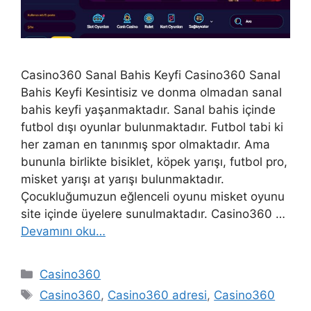
Casino360 Sanal Bahis Keyfi Casino360 Sanal
Bahis Keyfi Kesintisiz ve donma olmadan sanal
bahis keyfi yaşanmaktadır. Sanal bahis içinde
futbol dışı oyunlar bulunmaktadır. Futbol tabi ki
her zaman en tanınmış spor olmaktadır. Ama
bununla birlikte bisiklet, köpek yarışı, futbol pro,
misket yarışı at yarışı bulunmaktadır.
Çocukluğumuzun eğlenceli oyunu misket oyunu
site içinde üyelere sunulmaktadır. Casino360 …
Devamını oku…
Kategoriler
Casino360
Etiketler
Casino360
,
Casino360 adresi
,
Casino360