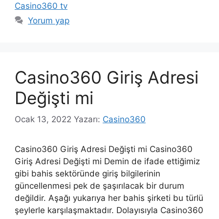
Casino360 tv
Yorum yap
Casino360 Giriş Adresi
Değişti mi
Ocak 13, 2022
Yazarı:
Casino360
Casino360 Giriş Adresi Değişti mi Casino360
Giriş Adresi Değişti mi Demin de ifade ettiğimiz
gibi bahis sektöründe giriş bilgilerinin
güncellenmesi pek de şaşırılacak bir durum
değildir. Aşağı yukarıya her bahis şirketi bu türlü
şeylerle karşılaşmaktadır. Dolayısıyla Casino360