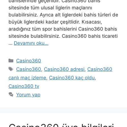
bahislerinde geçerlidir. Casino360 bahis
sitesinde tüm ulusal liglerin maçlarını
bulabilirsiniz. Ayrıca alt liglerdeki bahis türleri de
büyük liglerdeki kadar çeşitlidir. Kısacası,
aradığınız tüm spor bahislerini Casino360 bahis
sitesinde bulabilirsiniz. Casino360 bahis ticareti
…
Devamını oku…
Kategoriler
Casino360
Etiketler
Casino360
,
Casino360 adresi
,
Casino360
canlı maç izleme
,
Casino360 kaç oldu
,
Casino360 tv
Yorum yap