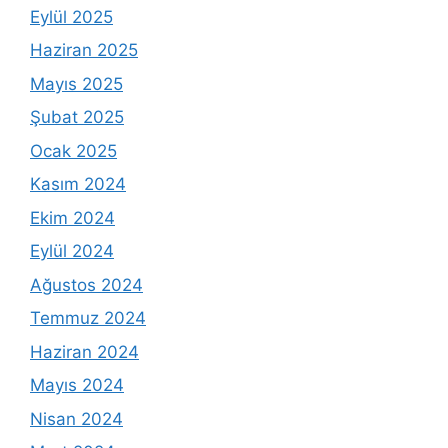
Eylül 2025
Haziran 2025
Mayıs 2025
Şubat 2025
Ocak 2025
Kasım 2024
Ekim 2024
Eylül 2024
Ağustos 2024
Temmuz 2024
Haziran 2024
Mayıs 2024
Nisan 2024