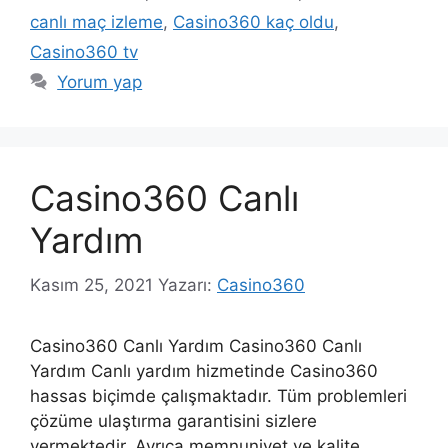
canlı maç izleme
,
Casino360 kaç oldu
,
Casino360 tv
Yorum yap
Casino360 Canlı
Yardım
Kasım 25, 2021
Yazarı:
Casino360
Casino360 Canlı Yardım Casino360 Canlı
Yardım Canlı yardım hizmetinde Casino360
hassas biçimde çalışmaktadır. Tüm problemleri
çözüme ulaştırma garantisini sizlere
vermektedir. Ayrıca memnuniyet ve kalite