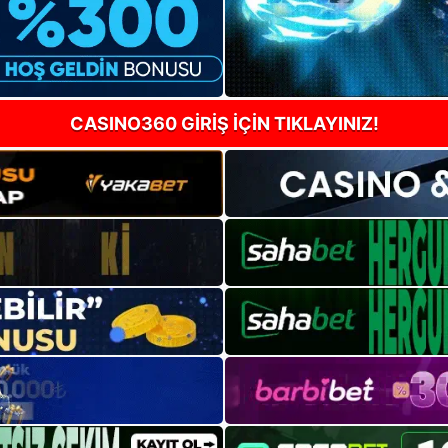
CASINO360 GİRİŞ İÇİN TIKLAYINIZ!