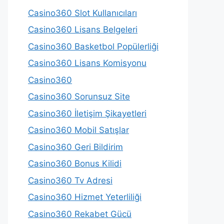
Casino360 Slot Kullanıcıları
Casino360 Lisans Belgeleri
Casino360 Basketbol Popülerliği
Casino360 Lisans Komisyonu
Casino360
Casino360 Sorunsuz Site
Casino360 İletişim Şikayetleri
Casino360 Mobil Satışlar
Casino360 Geri Bildirim
Casino360 Bonus Kilidi
Casino360 Tv Adresi
Casino360 Hizmet Yeterliliği
Casino360 Rekabet Gücü