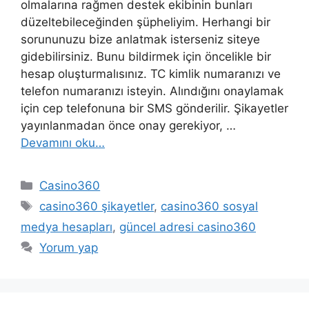
olmalarına rağmen destek ekibinin bunları
düzeltebileceğinden şüpheliyim. Herhangi bir
sorununuzu bize anlatmak isterseniz siteye
gidebilirsiniz. Bunu bildirmek için öncelikle bir
hesap oluşturmalısınız. TC kimlik numaranızı ve
telefon numaranızı isteyin. Alındığını onaylamak
için cep telefonuna bir SMS gönderilir. Şikayetler
yayınlanmadan önce onay gerekiyor, …
Devamını oku…
Kategoriler
Casino360
Etiketler
casino360 şikayetler
,
casino360 sosyal
medya hesapları
,
güncel adresi casino360
Yorum yap