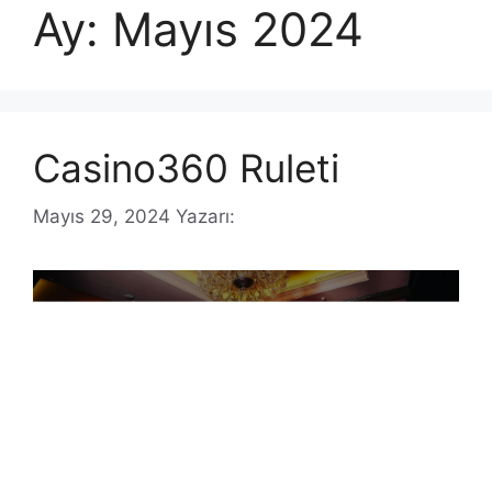
Ay:
Mayıs 2024
Casino360 Ruleti
Mayıs 29, 2024
Yazarı: