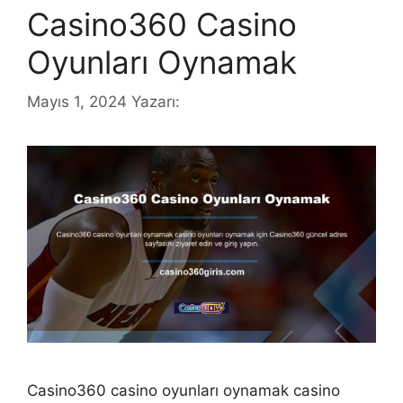
Casino360 Casino
Oyunları Oynamak
Mayıs 1, 2024
Yazarı:
Casino360 casino oyunları oynamak casino