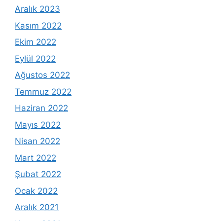
Aralık 2023
Kasım 2022
Ekim 2022
Eylül 2022
Ağustos 2022
Temmuz 2022
Haziran 2022
Mayıs 2022
Nisan 2022
Mart 2022
Şubat 2022
Ocak 2022
Aralık 2021