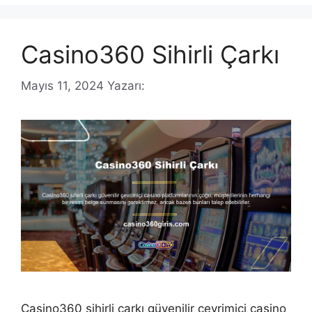
Casino360 Sihirli Çarkı
Mayıs 11, 2024
Yazarı:
Casino360 sihirli çarkı güvenilir çevrimiçi casino