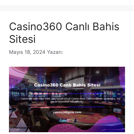
Casino360 Canlı Bahis
Sitesi
Mayıs 18, 2024
Yazarı: