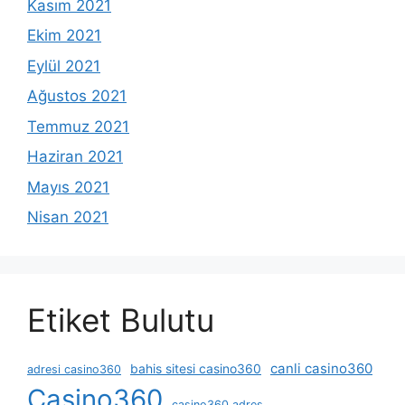
Kasım 2021
Ekim 2021
Eylül 2021
Ağustos 2021
Temmuz 2021
Haziran 2021
Mayıs 2021
Nisan 2021
Etiket Bulutu
canli casino360
bahis sitesi casino360
adresi casino360
Casino360
casino360 adres