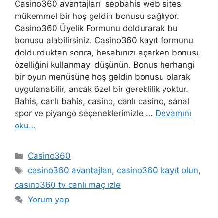
Casino360 avantajları seobahis web sitesi
mükemmel bir hoş geldin bonusu sağlıyor.
Casino360 Üyelik Formunu doldurarak bu
bonusu alabilirsiniz. Casino360 kayıt formunu
doldurduktan sonra, hesabınızı açarken bonusu
özelliğini kullanmayı düşünün. Bonus herhangi
bir oyun menüsüne hoş geldin bonusu olarak
uygulanabilir, ancak özel bir gereklilik yoktur.
Bahis, canlı bahis, casino, canlı casino, sanal
spor ve piyango seçeneklerimizle …
Devamını
oku…
Kategoriler
Casino360
Etiketler
casino360 avantajları
,
casino360 kayıt olun
,
casino360 tv canli maç izle
Yorum yap