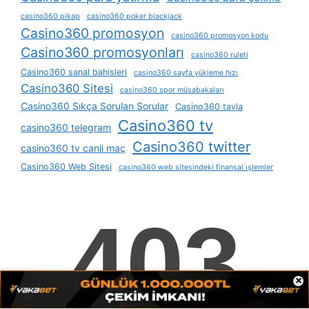
casino360 pikap
casino360 poker blackjack
Casino360 promosyon
casino360 promosyon kodu
Casino360 promosyonları
casino360 ruleti
Casino360 sanal bahisleri
casino360 sayfa yükleme hızı
Casino360 Sitesi
casino360 spor müsabakaları
Casino360 Sıkça Sorulan Sorular
Casino360 tavla
Casino360 tv
casino360 telegram
Casino360 twitter
casino360 tv canli maç
Casino360 Web Sitesi
casino360 web sitesindeki finansal i̇şlemler
casino360 whatsapp
casino360 yardım
Casino360 yeni adresi
Casino360 yeni giriş
Casino360 yeni güncel giriş
casino360 yüksek oranlar
casino360 yüksek puanı
Casino360 Ödeme
casino360 ödeme uygulama
Casino360 ödeme yöntemleri
Casino360 üyelik
×
Casino360 şikayet
Casino360 üye ol