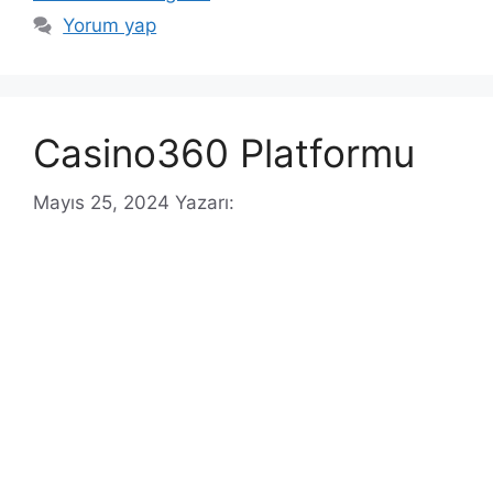
Yorum yap
Casino360 Platformu
Mayıs 25, 2024
Yazarı: