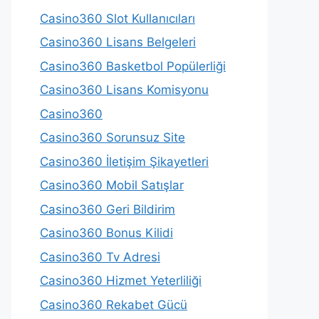
Casino360 Slot Kullanıcıları
Casino360 Lisans Belgeleri
Casino360 Basketbol Popülerliği
Casino360 Lisans Komisyonu
Casino360
Casino360 Sorunsuz Site
Casino360 İletişim Şikayetleri
Casino360 Mobil Satışlar
Casino360 Geri Bildirim
Casino360 Bonus Kilidi
Casino360 Tv Adresi
Casino360 Hizmet Yeterliliği
Casino360 Rekabet Gücü