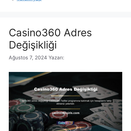
Casino360 Adres
Değişikliği
Ağustos 7, 2024
Yazarı: