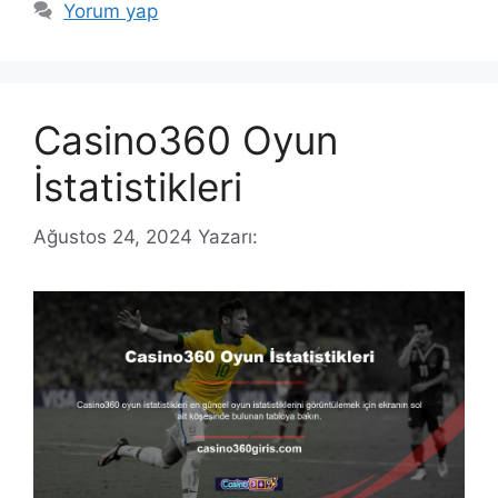
Yorum yap
Casino360 Oyun
İstatistikleri
Ağustos 24, 2024
Yazarı: