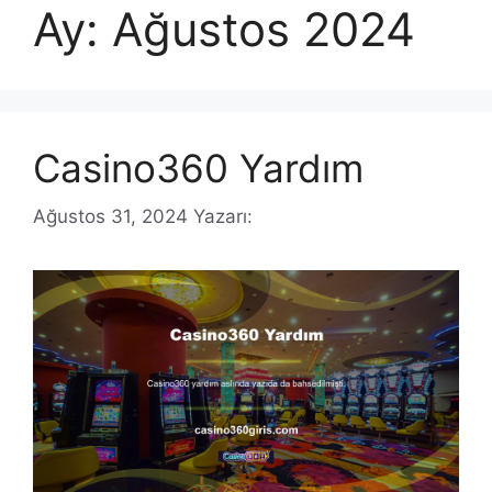
Ay:
Ağustos 2024
Casino360 Yardım
Ağustos 31, 2024
Yazarı: