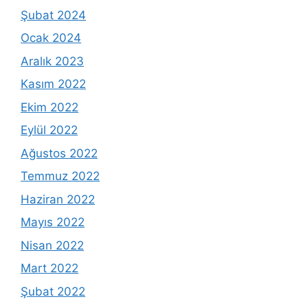
Şubat 2024
Ocak 2024
Aralık 2023
Kasım 2022
Ekim 2022
Eylül 2022
Ağustos 2022
Temmuz 2022
Haziran 2022
Mayıs 2022
Nisan 2022
Mart 2022
Şubat 2022