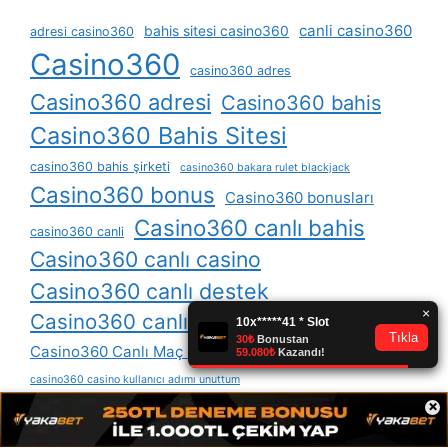
canli casino360
bahis sitesi casino360
adresi casino360
Casino360
casino360 adres
Casino360 adresi
Casino360 bahis
Casino360 Bahis Sitesi
casino360 bahis şirketi
casino360 bakara rulet blackjack
Casino360 bonus
Casino360 bonusları
Casino360 canlı bahis
casino360 canli
Casino360 canlı casino
Casino360 canlı destek
Casino360 canlı maç izleme
Casino360 casino
Casino360 Canlı Maç İzle
casino360 casino kullanıcı adımı unuttum
Casino360 casino oyunları
×
casino360 casino sitesi
casino360 casino sektörü
casino360 com