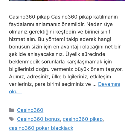
Casino360 pikap Casino360 pikap katılmanın
faydalarını anlamanız önemlidir. Neden üye
olmanız gerektiğini keşfedin ve birinci sınıf
hizmet alın. Bu yöntemi takip ederek hangi
bonusun sizin için en avantajlı olacağını net bir
şekilde anlayacaksınız. Üyelik sürecinde
beklenmedik sorunlarla karşılaşmamak için
bilgilerinizi doğru vermeniz büyük önem taşıyor.
Adınız, adresiniz, ülke bilgileriniz, etkileşim
verileriniz, para birimi seçiminiz ve …
Devamını
oku…
Kategoriler
Casino360
Etiketler
Casino360 bonus
,
casino360 pikap
,
casino360 poker blackjack