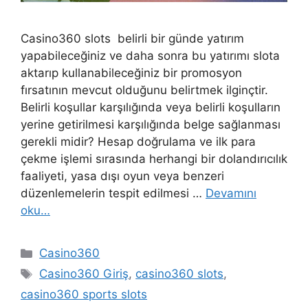
Casino360 slots belirli bir günde yatırım
yapabileceğiniz ve daha sonra bu yatırımı slota
aktarıp kullanabileceğiniz bir promosyon
fırsatının mevcut olduğunu belirtmek ilginçtir.
Belirli koşullar karşılığında veya belirli koşulların
yerine getirilmesi karşılığında belge sağlanması
gerekli midir? Hesap doğrulama ve ilk para
çekme işlemi sırasında herhangi bir dolandırıcılık
faaliyeti, yasa dışı oyun veya benzeri
düzenlemelerin tespit edilmesi …
Devamını
oku…
Kategoriler
Casino360
Etiketler
Casino360 Giriş
,
casino360 slots
,
casino360 sports slots