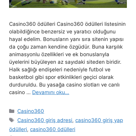
Casino360 ödülleri Casino360 ödülleri listesinin
olabildiğince benzersiz ve yaratıcı olduğunu
hayal edelim. Bonusların yanı sıra sitenin yapısı
da çoğu zaman kendine özgüdür. Buna karşılık
animasyonlu özellikleri ve ek bonuslarıyla
üyelerini büyüleyen az sayıdaki siteden biridir.
Halk sağlığı endişeleri nedeniyle futbol ve
basketbol gibi spor etkinlikleri geçici olarak
durduruldu. Bu yasağa casino slotları ve canlı
casino …
Devamını oku…
Kategoriler
Casino360
Etiketler
Casino360 giriş adresi
,
casino360 giriş yap
ödülleri
,
casino360 ödülleri