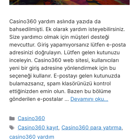
Casino360 yardım aslında yazıda da
bahsedilmişti. Ek olarak yardım isteyebilirsiniz.
Size yardımcı olmak için müşteri desteği
mevcuttur. Giriş yapamıyorsanız lütfen e-posta
adresinizi doğrulayın. Lütfen gelen kutunuzu
inceleyin. Casino360 web sitesi, kullanıcıları
yeni bir giriş adresine yönlendirmek için bu
seçeneği kullanır. E-postayı gelen kutunuzda
bulamazsanız, spam klasörünüzü kontrol
ettiğinizden emin olun. Bazen bu bölüme
gönderilen e-postalar …
Devamını oku…
Kategoriler
Casino360
Etiketler
Casino360 kayıt
,
Casino360 para yatırma
,
casino360 yardım