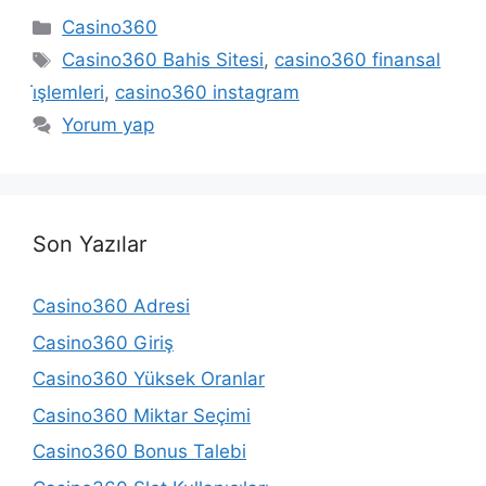
Kategoriler
Casino360
Etiketler
Casino360 Bahis Sitesi
,
casino360 finansal
i̇şlemleri
,
casino360 instagram
Yorum yap
Son Yazılar
Casino360 Adresi
Casino360 Giriş
Casino360 Yüksek Oranlar
Casino360 Miktar Seçimi
Casino360 Bonus Talebi