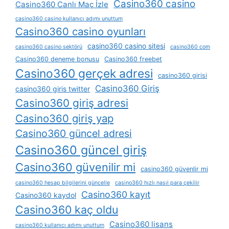
Casino360 casino
Casino360 Canlı Maç İzle
casino360 casino kullanıcı adımı unuttum
Casino360 casino oyunları
casino360 casino sitesi
casino360 casino sektörü
casino360 com
Casino360 deneme bonusu
Casino360 freebet
Casino360 gerçek adresi
casino360 girisi
Casino360 Giriş
casino360 giris twitter
Casino360 giriş adresi
Casino360 giriş yap
Casino360 güncel adresi
Casino360 güncel giriş
Casino360 güvenilir mi
casino360 güvenlir mi
casino360 hesap bilgilerini güncelle
casino360 hızlı nasıl para çekilir
Casino360 kayıt
Casino360 kaydol
Casino360 kaç oldu
Casino360 lisans
casino360 kullanıcı adımı unuttum