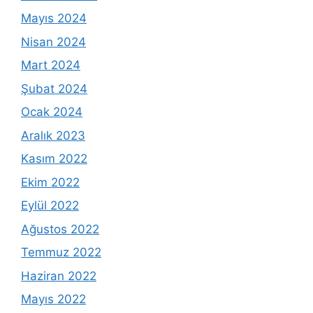
Mayıs 2024
Nisan 2024
Mart 2024
Şubat 2024
Ocak 2024
Aralık 2023
Kasım 2022
Ekim 2022
Eylül 2022
Ağustos 2022
Temmuz 2022
Haziran 2022
Mayıs 2022