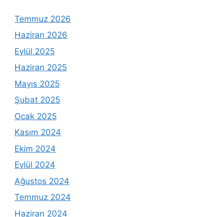
Temmuz 2026
Haziran 2026
Eylül 2025
Haziran 2025
Mayıs 2025
Şubat 2025
Ocak 2025
Kasım 2024
Ekim 2024
Eylül 2024
Ağustos 2024
Temmuz 2024
Haziran 2024