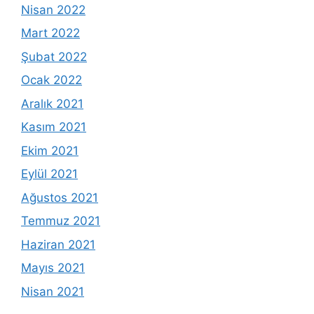
Nisan 2022
Mart 2022
Şubat 2022
Ocak 2022
Aralık 2021
Kasım 2021
Ekim 2021
Eylül 2021
Ağustos 2021
Temmuz 2021
Haziran 2021
Mayıs 2021
Nisan 2021