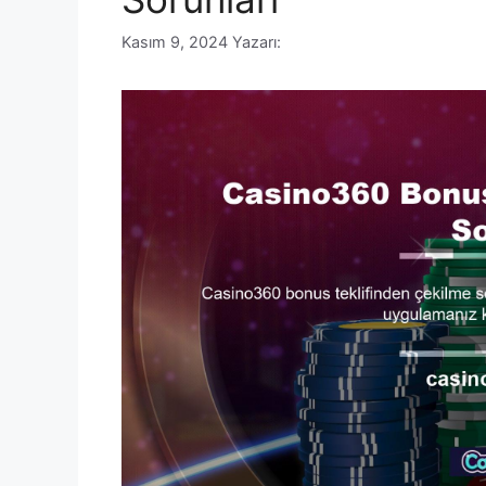
Kasım 9, 2024
Yazarı: