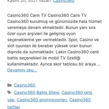
Kasım 20, 2021
Yazarı:
Casino360
Casino360 Canlı TV Casino360 Canlı TV
Casino360 kurulmuş ve günümüzde hala hizmet
veremeye devam etmektedir. Bunun yanı sıra
özel oyun arşivleri ile gelişmiş oyun
seçeneklerine yer vermektedir. Spor, Casino ve
slot oyunları ile beraber yüksek oran bunun
dışında da sunmaktadır. Lakin Casino360 canlı
bahis seçenekleri ile mobil TV özelliği
kullanılmaktadır. Ayrıca skor tablosu bir araya …
Devamını oku…
Kategoriler
Casino360
Etiketler
Casino360 Bahis Sitesi
,
Casino360 giriş
yap
,
Casino360 promosyonları
,
Casino360
twitter