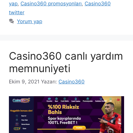
yap
,
Casino360 promosyonları
,
Casino360
twitter
Yorum yap
Casino360 canlı yardım
memnuniyeti
Ekim 9, 2021
Yazarı:
Casino360