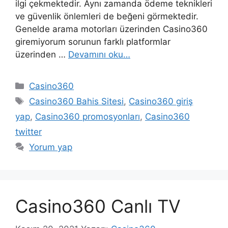
ilgi çekmektedir. Aynı zamanda ödeme teknikleri
ve güvenlik önlemleri de beğeni görmektedir.
Genelde arama motorları üzerinden Casino360
giremiyorum sorunun farklı platformlar
üzerinden …
Devamını oku…
Kategoriler
Casino360
Etiketler
Casino360 Bahis Sitesi
,
Casino360 giriş
yap
,
Casino360 promosyonları
,
Casino360
twitter
Yorum yap
Casino360 Canlı TV