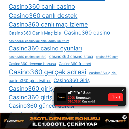
Casino360 canlı casino
Casino360 canlı destek
Casino360 canlı maç izleme
Casino360 casino
Casino360 Canlı Maç İzle
casino360 casino kullanıcı adımı unuttum
Casino360 casino oyunları
casino360 casino sitesi
casino360 casino sektörü
casino360 com
Casino360 deneme bonusu
Casino360 freebet
Casino360 gerçek adresi
casino360 girisi
Casino360 Giriş
casino360 giris twitter
Casino360 giriş adresi
Casino360 giriş yap
Casino360 güncel adresi
Casino360 güncel giriş
×
Casino360 güvenilir mi
casino360 güvenlir mi