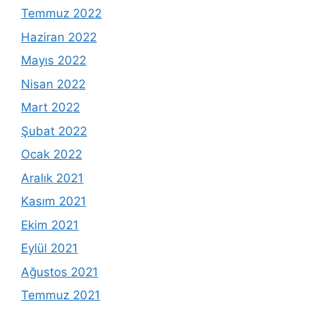
Temmuz 2022
Haziran 2022
Mayıs 2022
Nisan 2022
Mart 2022
Şubat 2022
Ocak 2022
Aralık 2021
Kasım 2021
Ekim 2021
Eylül 2021
Ağustos 2021
Temmuz 2021