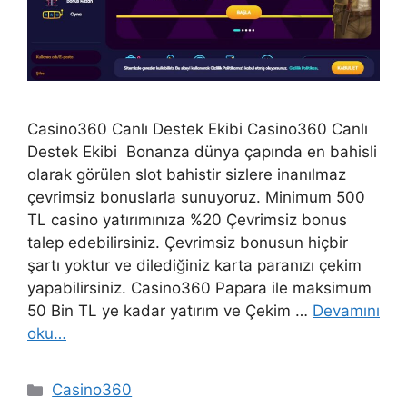
Casino360 Canlı Destek Ekibi Casino360 Canlı
Destek Ekibi Bonanza dünya çapında en bahisli
olarak görülen slot bahistir sizlere inanılmaz
çevrimsiz bonuslarla sunuyoruz. Minimum 500
TL casino yatırımınıza %20 Çevrimsiz bonus
talep edebilirsiniz. Çevrimsiz bonusun hiçbir
şartı yoktur ve dilediğiniz karta paranızı çekim
yapabilirsiniz. Casino360 Papara ile maksimum
50 Bin TL ye kadar yatırım ve Çekim …
Devamını
oku…
Kategoriler
Casino360