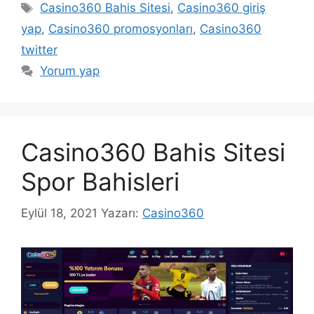
Etiketler
Casino360 Bahis Sitesi
,
Casino360 giriş
yap
,
Casino360 promosyonları
,
Casino360
twitter
Yorum yap
Casino360 Bahis Sitesi
Spor Bahisleri
Eylül 18, 2021
Yazarı:
Casino360