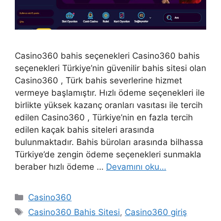
Casino360 bahis seçenekleri Casino360 bahis
seçenekleri Türkiye’nin güvenilir bahis sitesi olan
Casino360 , Türk bahis severlerine hizmet
vermeye başlamıştır. Hızlı ödeme seçenekleri ile
birlikte yüksek kazanç oranları vasıtası ile tercih
edilen Casino360 , Türkiye’nin en fazla tercih
edilen kaçak bahis siteleri arasında
bulunmaktadır. Bahis büroları arasında bilhassa
Türkiye’de zengin ödeme seçenekleri sunmakla
beraber hızlı ödeme …
Devamını oku…
Kategoriler
Casino360
Etiketler
Casino360 Bahis Sitesi
,
Casino360 giriş