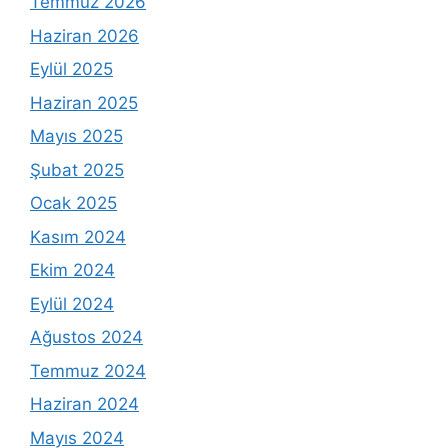
Temmuz 2026
Haziran 2026
Eylül 2025
Haziran 2025
Mayıs 2025
Şubat 2025
Ocak 2025
Kasım 2024
Ekim 2024
Eylül 2024
Ağustos 2024
Temmuz 2024
Haziran 2024
Mayıs 2024