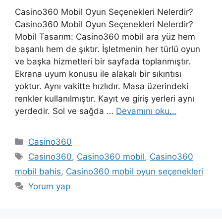
Casino360 Mobil Oyun Seçenekleri Nelerdir?
Casino360 Mobil Oyun Seçenekleri Nelerdir?
Mobil Tasarım: Casino360 mobil ara yüz hem
başarılı hem de şıktır. İşletmenin her türlü oyun
ve başka hizmetleri bir sayfada toplanmıştır.
Ekrana uyum konusu ile alakalı bir sıkıntısı
yoktur. Aynı vakitte hızlıdır. Masa üzerindeki
renkler kullanılmıştır. Kayıt ve giriş yerleri aynı
yerdedir. Sol ve sağda …
Devamını oku…
Kategoriler
Casino360
Etiketler
Casino360
,
Casino360 mobil
,
Casino360
mobil bahis
,
Casino360 mobil oyun seçenekleri
Yorum yap