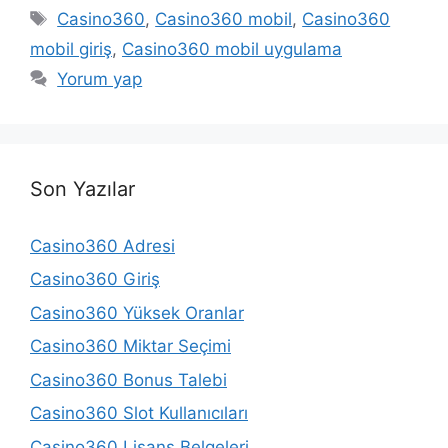
Etiketler
Casino360
,
Casino360 mobil
,
Casino360
mobil giriş
,
Casino360 mobil uygulama
Yorum yap
Son Yazılar
Casino360 Adresi
Casino360 Giriş
Casino360 Yüksek Oranlar
Casino360 Miktar Seçimi
Casino360 Bonus Talebi
Casino360 Slot Kullanıcıları
Casino360 Lisans Belgeleri