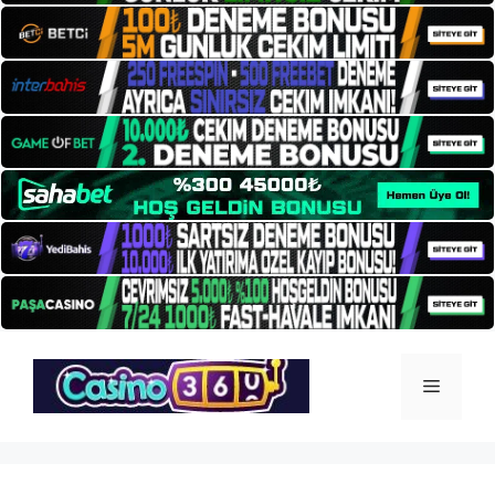
İçeriğe
atla
Menü