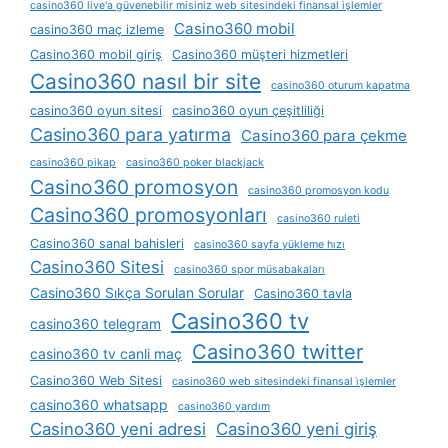
casino360 live'a güvenebilir misiniz web sitesindeki finansal işlemler
Casino360 mobil
casino360 maç izleme
Casino360 mobil giriş
Casino360 müşteri hizmetleri
Casino360 nasıl bir site
casino360 oturum kapatma
casino360 oyun sitesi
casino360 oyun çeşitliliği
Casino360 para yatırma
Casino360 para çekme
casino360 pikap
casino360 poker blackjack
Casino360 promosyon
casino360 promosyon kodu
Casino360 promosyonları
casino360 ruleti
Casino360 sanal bahisleri
casino360 sayfa yükleme hızı
Casino360 Sitesi
casino360 spor müsabakaları
Casino360 Sıkça Sorulan Sorular
Casino360 tavla
Casino360 tv
casino360 telegram
Casino360 twitter
casino360 tv canli maç
Casino360 Web Sitesi
casino360 web sitesindeki finansal i̇şlemler
casino360 whatsapp
casino360 yardım
Casino360 yeni adresi
Casino360 yeni giriş