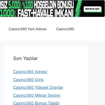
Casino360 Yeni Adresi
Casino360
Son Yazılar
Casino360 Adresi
Casino360 Giriş
Casino360 Yüksek Oranlar
Casino360 Miktar Seçimi
Casino360 Bonus Talebi