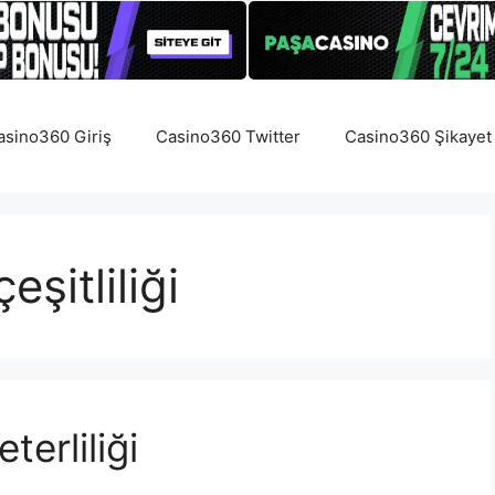
asino360 Giriş
Casino360 Twitter
Casino360 Şikayet
şitliliği
erliliği