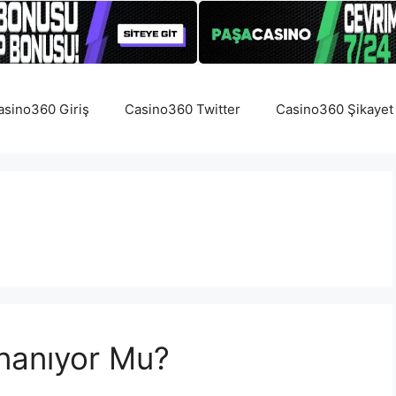
asino360 Giriş
Casino360 Twitter
Casino360 Şikayet
nanıyor Mu?