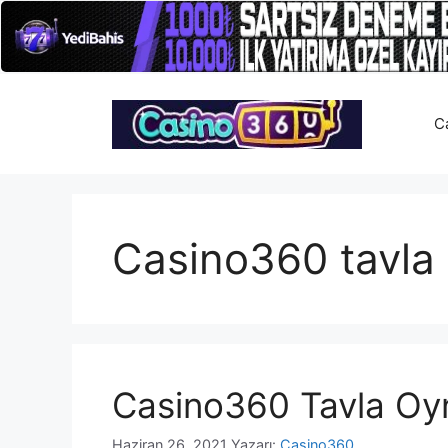
İçeriğe
atla
C
Casino360 tavla
Casino360 Tavla Oy
Haziran 26, 2021
Yazarı:
Casino360