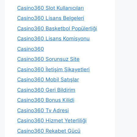
Casino360 Slot Kullanıcıları
Casino360 Lisans Belgeleri
Casino360 Basketbol Popülerliği
Casino360 Lisans Komisyonu
Casino360
Casino360 Sorunsuz Site
Casino360 İletişim Şikayetleri
Casino360 Mobil Satışlar
Casino360 Geri Bildirim
Casino360 Bonus Kilidi
Casino360 Tv Adresi
Casino360 Hizmet Yeterliliği
Casino360 Rekabet Gücü