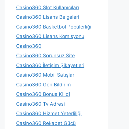
Casino360 Slot Kullanıcıları
Casino360 Lisans Belgeleri
Casino360 Basketbol Popülerliği
Casino360 Lisans Komisyonu
Casino360
Casino360 Sorunsuz Site
Casino360 İletişim Şikayetleri
Casino360 Mobil Satışlar
Casino360 Geri Bildirim
Casino360 Bonus Kilidi
Casino360 Tv Adresi
Casino360 Hizmet Yeterliliği
Casino360 Rekabet Gücü