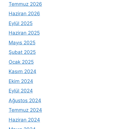
Temmuz 2026
Haziran 2026
Eylül 2025
Haziran 2025
Mayıs 2025
Şubat 2025
Ocak 2025
Kasım 2024
Ekim 2024
Eylül 2024
Ağustos 2024
Temmuz 2024
Haziran 2024