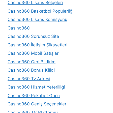
Casino360 Lisans Belgeleri
Casino360 Basketbol Popülerliği
Casino360 Lisans Komisyonu
Casino360
Casino360 Sorunsuz Site
Casino360 İletişim Şikayetleri
Casino360 Mobil Satışlar
Casino360 Geri Bildirim
Casino360 Bonus Kilidi
Casino360 Tv Adresi
Casino360 Hizmet Yeterliliği
Casino360 Rekabet Gücü
Casino360 Geniş Seçenekler
Casino360 TV Platformu