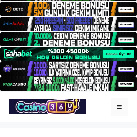
İçeriğe
atla
Menü