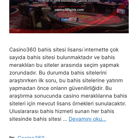
Casino360 bahis sitesi lisansı i̇nternette çok
sayıda bahis sitesi bulunmaktadır ve bahis
meraklıları bu siteler arasında seçim yapmak
zorundadır. Bu durumda bahis sitelerini
araştırırken ilk soru, bu bahis sitelerine yatırım
yapmadan önce onların güvenilirliğidir. Bu
araştırma sonucunda casino meraklılarına bahis
siteleri için mevcut lisans örnekleri sunulacaktır.
Uluslararası bahis hizmeti sunan her bahis
sitesinde bahis sitesi …
Devamını oku…
Kategoriler