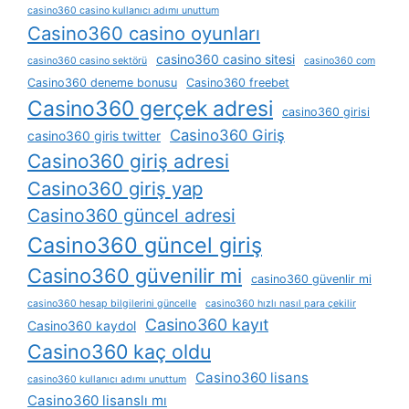
casino360 casino kullanıcı adımı unuttum
Casino360 casino oyunları
casino360 casino sitesi
casino360 casino sektörü
casino360 com
Casino360 deneme bonusu
Casino360 freebet
Casino360 gerçek adresi
casino360 girisi
Casino360 Giriş
casino360 giris twitter
Casino360 giriş adresi
Casino360 giriş yap
Casino360 güncel adresi
Casino360 güncel giriş
Casino360 güvenilir mi
casino360 güvenlir mi
casino360 hesap bilgilerini güncelle
casino360 hızlı nasıl para çekilir
Casino360 kayıt
Casino360 kaydol
Casino360 kaç oldu
Casino360 lisans
casino360 kullanıcı adımı unuttum
Casino360 lisanslı mı