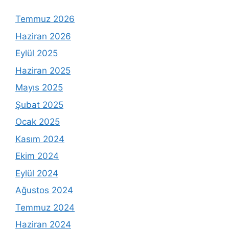
Temmuz 2026
Haziran 2026
Eylül 2025
Haziran 2025
Mayıs 2025
Şubat 2025
Ocak 2025
Kasım 2024
Ekim 2024
Eylül 2024
Ağustos 2024
Temmuz 2024
Haziran 2024