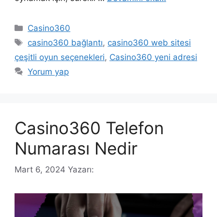
Kategoriler
Casino360
Etiketler
casino360 bağlantı
,
casino360 web sitesi
çeşitli oyun seçenekleri
,
Casino360 yeni adresi
Yorum yap
Casino360 Telefon
Numarası Nedir
Mart 6, 2024
Yazarı: