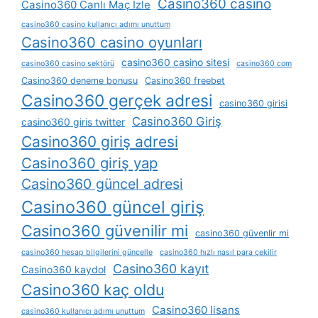
Casino360 casino
Casino360 Canlı Maç İzle
casino360 casino kullanıcı adımı unuttum
Casino360 casino oyunları
casino360 casino sitesi
casino360 casino sektörü
casino360 com
Casino360 deneme bonusu
Casino360 freebet
Casino360 gerçek adresi
casino360 girisi
Casino360 Giriş
casino360 giris twitter
Casino360 giriş adresi
Casino360 giriş yap
Casino360 güncel adresi
Casino360 güncel giriş
Casino360 güvenilir mi
casino360 güvenlir mi
casino360 hesap bilgilerini güncelle
casino360 hızlı nasıl para çekilir
Casino360 kayıt
Casino360 kaydol
Casino360 kaç oldu
Casino360 lisans
casino360 kullanıcı adımı unuttum