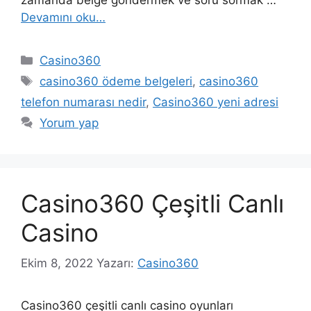
Devamını oku…
Kategoriler
Casino360
Etiketler
casino360 ödeme belgeleri
,
casino360
telefon numarası nedir
,
Casino360 yeni adresi
Yorum yap
Casino360 Çeşitli Canlı
Casino
Ekim 8, 2022
Yazarı:
Casino360
Casino360 çeşitli canlı casino oyunları