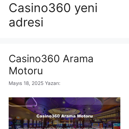
Casino360 yeni
adresi
Casino360 Arama
Motoru
Mayıs 18, 2025
Yazarı: