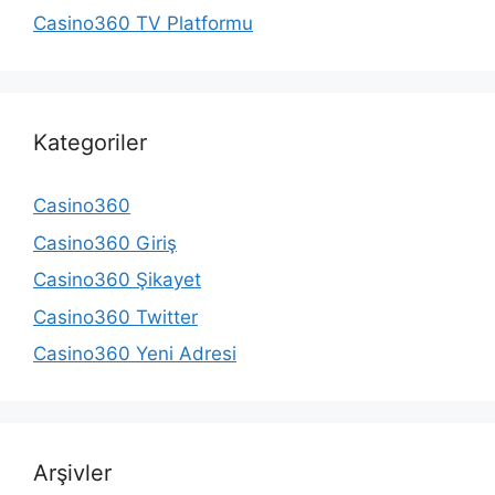
Casino360 TV Platformu
Kategoriler
Casino360
Casino360 Giriş
Casino360 Şikayet
Casino360 Twitter
Casino360 Yeni Adresi
Arşivler