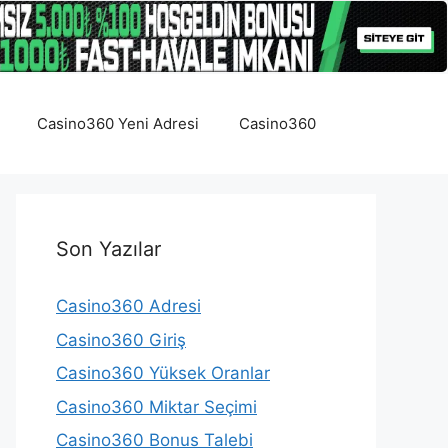
Casino360 Yeni Adresi
Casino360
Son Yazılar
Casino360 Adresi
Casino360 Giriş
Casino360 Yüksek Oranlar
Casino360 Miktar Seçimi
Casino360 Bonus Talebi