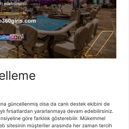
elleme
ına güncellenmiş olsa da canlı destek ekibini de
aylı fırsatlardan yararlanmaya devam edebilirsiniz.
nsiyeline göre farklılık gösterebilir. Mükemmel
web sitesinin müşteriler arasında her zaman tercih