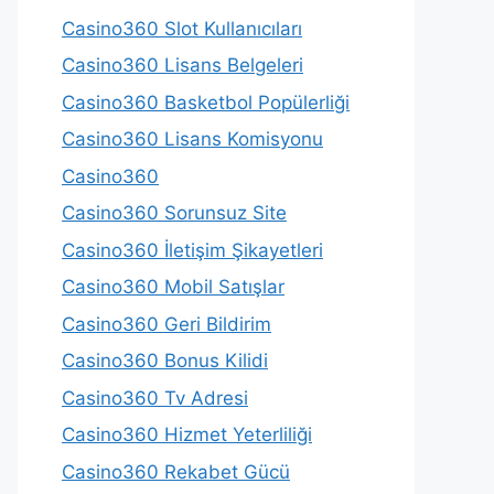
Casino360 Slot Kullanıcıları
Casino360 Lisans Belgeleri
Casino360 Basketbol Popülerliği
Casino360 Lisans Komisyonu
Casino360
Casino360 Sorunsuz Site
Casino360 İletişim Şikayetleri
Casino360 Mobil Satışlar
Casino360 Geri Bildirim
Casino360 Bonus Kilidi
Casino360 Tv Adresi
Casino360 Hizmet Yeterliliği
Casino360 Rekabet Gücü