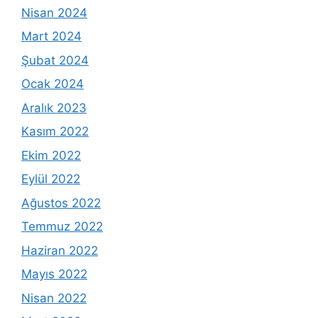
Nisan 2024
Mart 2024
Şubat 2024
Ocak 2024
Aralık 2023
Kasım 2022
Ekim 2022
Eylül 2022
Ağustos 2022
Temmuz 2022
Haziran 2022
Mayıs 2022
Nisan 2022