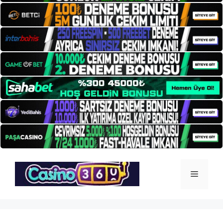
İçeriğe
atla
Menü