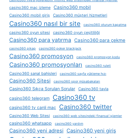
casino360 live'a güvenebilir misiniz web sitesindeki finansal işlemler
Casino360 mobil
casino360 maç izleme
Casino360 mobil giriş
Casino360 müşteri hizmetleri
Casino360 nasıl bir site
casino360 oturum kapatma
casino360 oyun sitesi
casino360 oyun çeşitliliği
Casino360 para yatırma
Casino360 para çekme
casino360 pikap
casino360 poker blackjack
Casino360 promosyon
casino360 promosyon kodu
Casino360 promosyonları
casino360 ruleti
Casino360 sanal bahisleri
casino360 sayfa yükleme hızı
Casino360 Sitesi
casino360 spor müsabakaları
Casino360 Sıkça Sorulan Sorular
Casino360 tavla
Casino360 tv
casino360 telegram
Casino360 twitter
casino360 tv canli maç
Casino360 Web Sitesi
casino360 web sitesindeki finansal i̇şlemler
casino360 whatsapp
casino360 yardım
Casino360 yeni adresi
Casino360 yeni giriş