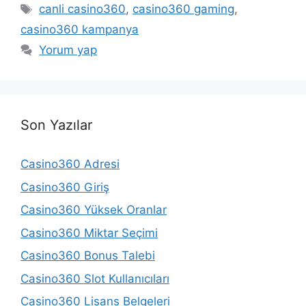
Etiketler
canli casino360
,
casino360 gaming
,
casino360 kampanya
Yorum yap
Son Yazılar
Casino360 Adresi
Casino360 Giriş
Casino360 Yüksek Oranlar
Casino360 Miktar Seçimi
Casino360 Bonus Talebi
Casino360 Slot Kullanıcıları
Casino360 Lisans Belgeleri