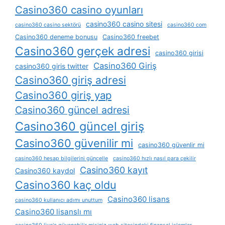
Casino360 casino oyunları
casino360 casino sitesi
casino360 casino sektörü
casino360 com
Casino360 deneme bonusu
Casino360 freebet
Casino360 gerçek adresi
casino360 girisi
Casino360 Giriş
casino360 giris twitter
Casino360 giriş adresi
Casino360 giriş yap
Casino360 güncel adresi
Casino360 güncel giriş
Casino360 güvenilir mi
casino360 güvenlir mi
casino360 hesap bilgilerini güncelle
casino360 hızlı nasıl para çekilir
Casino360 kayıt
Casino360 kaydol
Casino360 kaç oldu
Casino360 lisans
casino360 kullanıcı adımı unuttum
Casino360 lisanslı mı