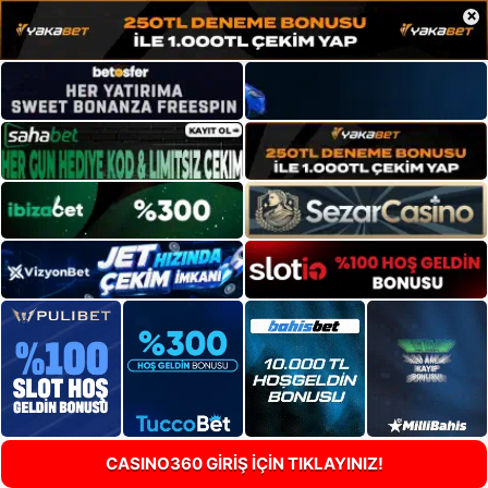
×
CASINO360 GİRİŞ İÇİN TIKLAYINIZ!