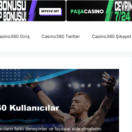
asino360 Giriş
Casino360 Twitter
Casino360 Şikayet