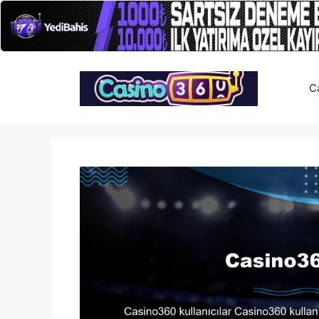
İçeriğe
atla
C