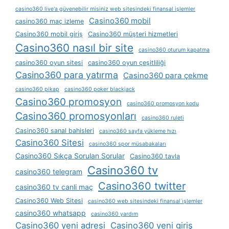
casino360 live'a güvenebilir misiniz web sitesindeki finansal işlemler
Casino360 mobil
casino360 maç izleme
Casino360 mobil giriş
Casino360 müşteri hizmetleri
Casino360 nasıl bir site
casino360 oturum kapatma
casino360 oyun sitesi
casino360 oyun çeşitliliği
Casino360 para yatırma
Casino360 para çekme
casino360 pikap
casino360 poker blackjack
Casino360 promosyon
casino360 promosyon kodu
Casino360 promosyonları
casino360 ruleti
Casino360 sanal bahisleri
casino360 sayfa yükleme hızı
Casino360 Sitesi
casino360 spor müsabakaları
Casino360 Sıkça Sorulan Sorular
Casino360 tavla
Casino360 tv
casino360 telegram
Casino360 twitter
casino360 tv canli maç
Casino360 Web Sitesi
casino360 web sitesindeki finansal i̇şlemler
casino360 whatsapp
casino360 yardım
Casino360 yeni adresi
Casino360 yeni giriş