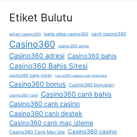
Etiket Bulutu
canli casino360
bahis sitesi casino360
adresi casino360
Casino360
casino360 adres
Casino360 adresi
Casino360 bahis
Casino360 Bahis Sitesi
casino360 bahis şirketi
casino360 bakara rulet blackjack
Casino360 bonus
Casino360 bonusları
Casino360 canlı bahis
casino360 canli
Casino360 canlı casino
Casino360 canlı destek
Casino360 canlı maç izleme
Casino360 casino
Casino360 Canlı Maç İzle