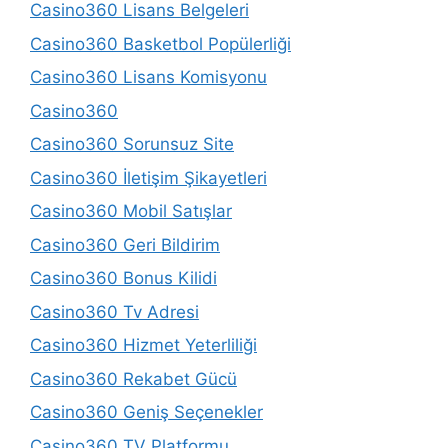
Casino360 Lisans Belgeleri
Casino360 Basketbol Popülerliği
Casino360 Lisans Komisyonu
Casino360
Casino360 Sorunsuz Site
Casino360 İletişim Şikayetleri
Casino360 Mobil Satışlar
Casino360 Geri Bildirim
Casino360 Bonus Kilidi
Casino360 Tv Adresi
Casino360 Hizmet Yeterliliği
Casino360 Rekabet Gücü
Casino360 Geniş Seçenekler
Casino360 TV Platformu