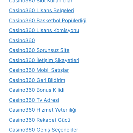
Casino360 Slot Kullanıcıları
Casino360 Lisans Belgeleri
Casino360 Basketbol Popülerliği
Casino360 Lisans Komisyonu
Casino360
Casino360 Sorunsuz Site
Casino360 İletişim Şikayetleri
Casino360 Mobil Satışlar
Casino360 Geri Bildirim
Casino360 Bonus Kilidi
Casino360 Tv Adresi
Casino360 Hizmet Yeterliliği
Casino360 Rekabet Gücü
Casino360 Geniş Seçenekler