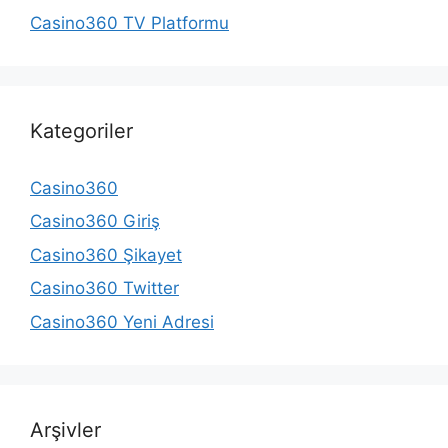
Casino360 TV Platformu
Kategoriler
Casino360
Casino360 Giriş
Casino360 Şikayet
Casino360 Twitter
Casino360 Yeni Adresi
Arşivler