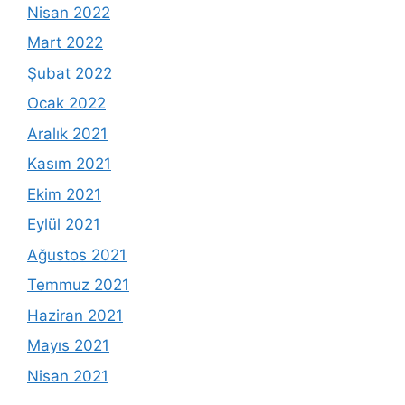
Nisan 2022
Mart 2022
Şubat 2022
Ocak 2022
Aralık 2021
Kasım 2021
Ekim 2021
Eylül 2021
Ağustos 2021
Temmuz 2021
Haziran 2021
Mayıs 2021
Nisan 2021