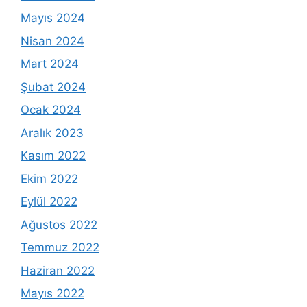
Mayıs 2024
Nisan 2024
Mart 2024
Şubat 2024
Ocak 2024
Aralık 2023
Kasım 2022
Ekim 2022
Eylül 2022
Ağustos 2022
Temmuz 2022
Haziran 2022
Mayıs 2022