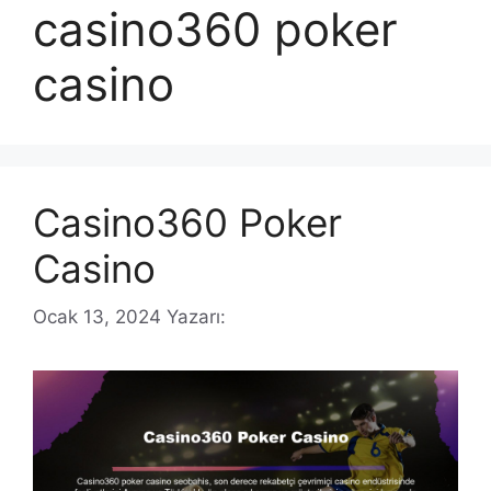
casino360 poker
casino
Casino360 Poker
Casino
Ocak 13, 2024
Yazarı: