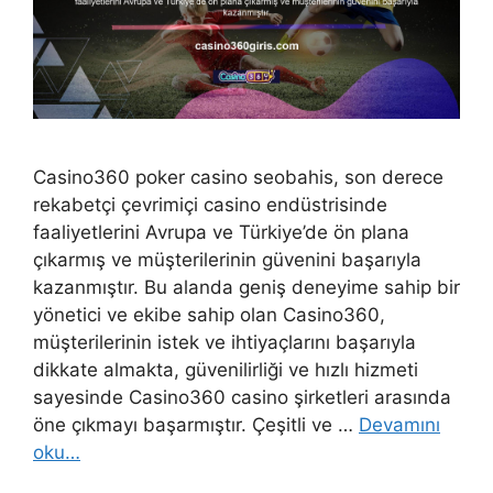
Casino360 poker casino seobahis, son derece
rekabetçi çevrimiçi casino endüstrisinde
faaliyetlerini Avrupa ve Türkiye’de ön plana
çıkarmış ve müşterilerinin güvenini başarıyla
kazanmıştır. Bu alanda geniş deneyime sahip bir
yönetici ve ekibe sahip olan Casino360,
müşterilerinin istek ve ihtiyaçlarını başarıyla
dikkate almakta, güvenilirliği ve hızlı hizmeti
sayesinde Casino360 casino şirketleri arasında
öne çıkmayı başarmıştır. Çeşitli ve …
Devamını
oku…