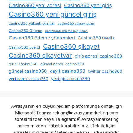
Casino360 yeni adresi
Casino360 yeni giriş
Casino360 yeni güncel giriş
casino360 yüksek oranlar
casino360 yüksek puanı
Casino360 Ödeme
casino360 ödeme uygulama
Casino360 ödeme yöntemleri
Casino360 üyelik
Casino360 şikayet
Casino360 üye ol
Casino360 şikayetvar
giris adresi casino360
girisi casino360
güncel adresi casino360
güncel casino360
kayit casino360
twitter casino360
yeni giris casino360
yeni adresi casino360
Avrasya'nın en büyük reklam platformunda olmak için
Microsoft Teams:
reklam@avrasyamarketing.com
adresimizden veya Telegram: @Avrasyamarketing
adresimizden irtibat kurabilirsiniz. (Tek iletişim
adreslerimiz teams / telegram ve mail adresimizdir.