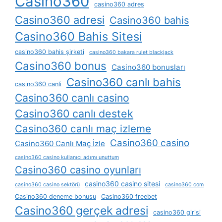
Casino360
casino360 adres
Casino360 adresi
Casino360 bahis
Casino360 Bahis Sitesi
casino360 bahis şirketi
casino360 bakara rulet blackjack
Casino360 bonus
Casino360 bonusları
Casino360 canlı bahis
casino360 canli
Casino360 canlı casino
Casino360 canlı destek
Casino360 canlı maç izleme
Casino360 casino
Casino360 Canlı Maç İzle
casino360 casino kullanıcı adımı unuttum
Casino360 casino oyunları
casino360 casino sitesi
casino360 casino sektörü
casino360 com
Casino360 deneme bonusu
Casino360 freebet
Casino360 gerçek adresi
casino360 girisi