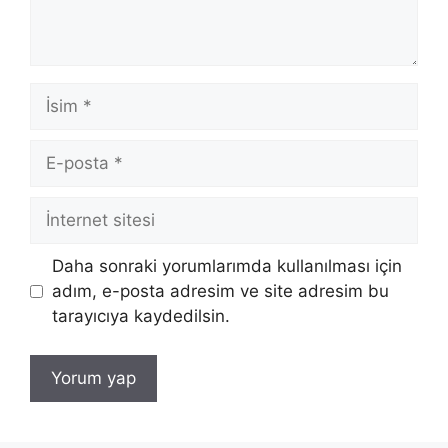
İsim
E-
posta
İnternet
sitesi
Daha sonraki yorumlarımda kullanılması için
adım, e-posta adresim ve site adresim bu
tarayıcıya kaydedilsin.