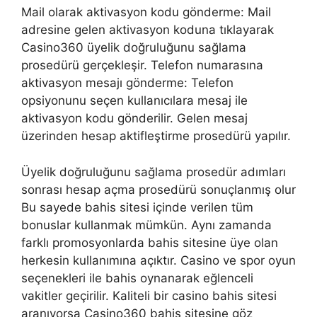
Mail olarak aktivasyon kodu gönderme: Mail
adresine gelen aktivasyon koduna tıklayarak
Casino360 üyelik doğruluğunu sağlama
prosedürü gerçekleşir. Telefon numarasına
aktivasyon mesajı gönderme: Telefon
opsiyonunu seçen kullanıcılara mesaj ile
aktivasyon kodu gönderilir. Gelen mesaj
üzerinden hesap aktifleştirme prosedürü yapılır.
Üyelik doğruluğunu sağlama prosedür adımları
sonrası hesap açma prosedürü sonuçlanmış olur
Bu sayede bahis sitesi içinde verilen tüm
bonuslar kullanmak mümkün. Aynı zamanda
farklı promosyonlarda bahis sitesine üye olan
herkesin kullanımına açıktır. Casino ve spor oyun
seçenekleri ile bahis oynanarak eğlenceli
vakitler geçirilir. Kaliteli bir casino bahis sitesi
aranıyorsa Casino360 bahis sitesine göz