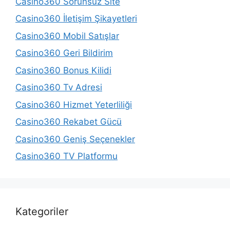
Casino360 Sorunsuz Site
Casino360 İletişim Şikayetleri
Casino360 Mobil Satışlar
Casino360 Geri Bildirim
Casino360 Bonus Kilidi
Casino360 Tv Adresi
Casino360 Hizmet Yeterliliği
Casino360 Rekabet Gücü
Casino360 Geniş Seçenekler
Casino360 TV Platformu
Kategoriler