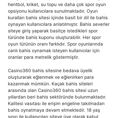
hentbol, kriket, su topu ve daha çok spor oyun
opsiyonu kullanıcılara sunulmaktadır. Oyun
kuralları bahis sitesi içinde basit bir dil ile bahis
oynayan kullanıcılara anlatılmıştır. Bahis severler
siteye giriş yaparak basitçe istedikleri spor
türünde bahis kuponu oluşturabilir. Her spor
oyun türünün oranı farklıdır. Spor oyunlarında
canlı bahis oynamak isteyen kullanıcılar için
oranlar para metrelik göstermiştir.
Casino360 bahis sitesine bedava üyelik
oluşturarak eğlenmek ve eğlenirken para
kazanmak mümkün. Kaçak bahis siteleri
arasında olan Casino360 bahis sitesi uzun
yıllardan beri bahis sektöründe bulunmaktadır.
Kalitesi vasıtası ile erişim engeline takılmadan
bahis oynatmaya devam etmektedir. 18 yaş
sınırı ile kullanıcıları siteye üye olarak kabul