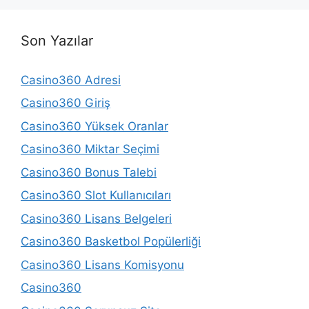
Son Yazılar
Casino360 Adresi
Casino360 Giriş
Casino360 Yüksek Oranlar
Casino360 Miktar Seçimi
Casino360 Bonus Talebi
Casino360 Slot Kullanıcıları
Casino360 Lisans Belgeleri
Casino360 Basketbol Popülerliği
Casino360 Lisans Komisyonu
Casino360