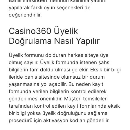
Bahis sitesinden memnun kalınırsa yatırım
yapılarak farklı oyun seçenekleri de
değerlendirilir.
Casino360 Üyelik
Doğrulama Nasıl Yapılır
Üyelik formunu dolduran herkes siteye üye
olmuş sayılır. Üyelik formunda istenen şahsi
bilgilerin tam doldurulması gerekir. Eksik bir bilgi
ileride bahis sitesinde olumsuz bir durum
yaşanmasına yol açabilir. Bu neden kayıt
formunda verilen bilgilerin kontrol edilerek
gönderilmesi önemlidir. Müşteri temsilcileri
tarafından kontrol edilen kayıt formlarında eksik
bir bilgi yoksa üyelik doğruluğunu sağlama
prosedürü için aktivasyon kodları gönderilir.