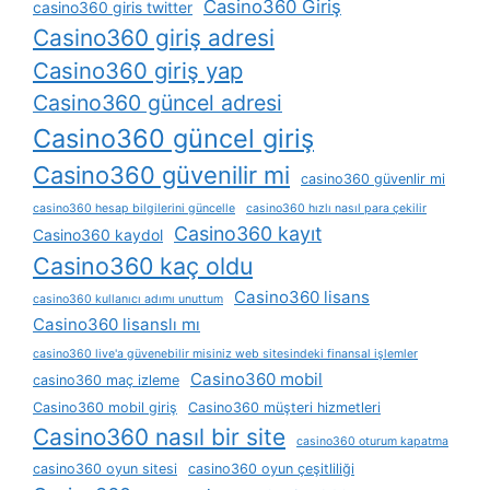
Casino360 Giriş
casino360 giris twitter
Casino360 giriş adresi
Casino360 giriş yap
Casino360 güncel adresi
Casino360 güncel giriş
Casino360 güvenilir mi
casino360 güvenlir mi
casino360 hesap bilgilerini güncelle
casino360 hızlı nasıl para çekilir
Casino360 kayıt
Casino360 kaydol
Casino360 kaç oldu
Casino360 lisans
casino360 kullanıcı adımı unuttum
Casino360 lisanslı mı
casino360 live'a güvenebilir misiniz web sitesindeki finansal işlemler
Casino360 mobil
casino360 maç izleme
Casino360 mobil giriş
Casino360 müşteri hizmetleri
Casino360 nasıl bir site
casino360 oturum kapatma
casino360 oyun sitesi
casino360 oyun çeşitliliği