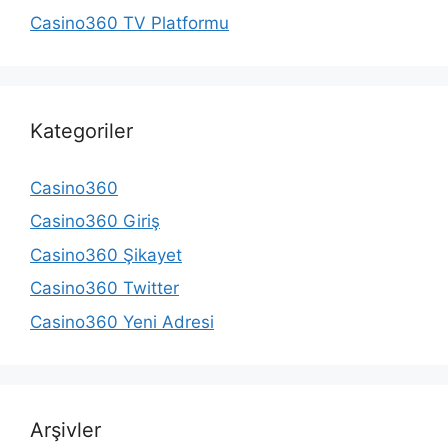
Casino360 TV Platformu
Kategoriler
Casino360
Casino360 Giriş
Casino360 Şikayet
Casino360 Twitter
Casino360 Yeni Adresi
Arşivler