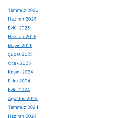
Temmuz 2026
Haziran 2026
Eylül 2025
Haziran 2025
Mayıs 2025
Şubat 2025
Ocak 2025
Kasım 2024
Ekim 2024
Eylül 2024
Ağustos 2024
Temmuz 2024
Haziran 2024