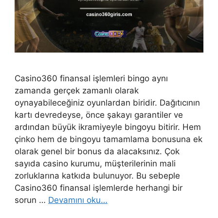
Casino360 finansal işlemleri bingo aynı
zamanda gerçek zamanlı olarak
oynayabileceğiniz oyunlardan biridir. Dağıtıcının
kartı devredeyse, önce şakayı garantiler ve
ardından büyük ikramiyeyle bingoyu bitirir. Hem
çinko hem de bingoyu tamamlama bonusuna ek
olarak genel bir bonus da alacaksınız. Çok
sayıda casino kurumu, müşterilerinin mali
zorluklarına katkıda bulunuyor. Bu sebeple
Casino360 finansal işlemlerde herhangi bir
sorun …
Devamını oku…