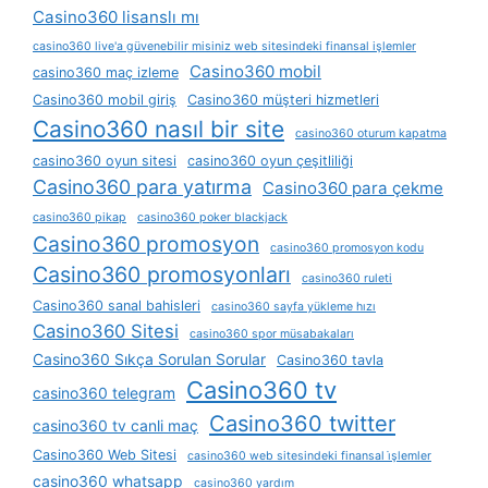
Casino360 lisanslı mı
casino360 live'a güvenebilir misiniz web sitesindeki finansal işlemler
Casino360 mobil
casino360 maç izleme
Casino360 mobil giriş
Casino360 müşteri hizmetleri
Casino360 nasıl bir site
casino360 oturum kapatma
casino360 oyun sitesi
casino360 oyun çeşitliliği
Casino360 para yatırma
Casino360 para çekme
casino360 pikap
casino360 poker blackjack
Casino360 promosyon
casino360 promosyon kodu
Casino360 promosyonları
casino360 ruleti
Casino360 sanal bahisleri
casino360 sayfa yükleme hızı
Casino360 Sitesi
casino360 spor müsabakaları
Casino360 Sıkça Sorulan Sorular
Casino360 tavla
Casino360 tv
casino360 telegram
Casino360 twitter
casino360 tv canli maç
Casino360 Web Sitesi
casino360 web sitesindeki finansal i̇şlemler
casino360 whatsapp
casino360 yardım