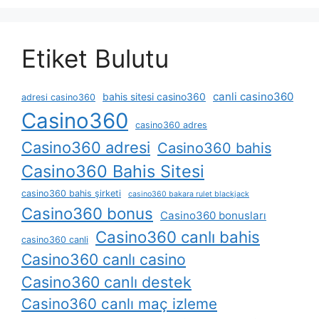
Etiket Bulutu
canli casino360
bahis sitesi casino360
adresi casino360
Casino360
casino360 adres
Casino360 adresi
Casino360 bahis
Casino360 Bahis Sitesi
casino360 bahis şirketi
casino360 bakara rulet blackjack
Casino360 bonus
Casino360 bonusları
Casino360 canlı bahis
casino360 canli
Casino360 canlı casino
Casino360 canlı destek
Casino360 canlı maç izleme