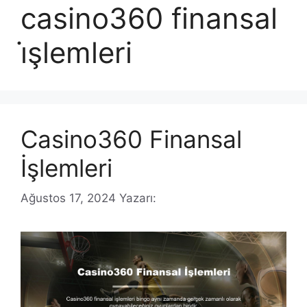
casino360 finansal
i̇şlemleri
Casino360 Finansal
İşlemleri
Ağustos 17, 2024
Yazarı: