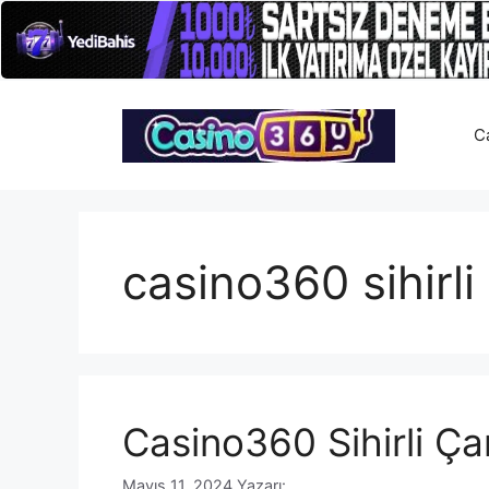
İçeriğe
atla
C
casino360 sihirli
Casino360 Sihirli Ça
Mayıs 11, 2024
Yazarı: