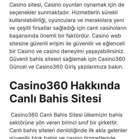
Casino sitesi, Casino oyunları oynamak için de
seçenekler sunmaktadır. Hizmetlerin sürekli
kullanılabilirliği, oyunculara ve meraklılara yeni
ve çeşitli fırsatlar sağladığı için canlı casinoların
başarısında önemli bir faktördür. Casino web
sitesine güvenli erişim ile güvenilir ve eğlenceli
bir Casino ve casino deneyimi yaşayabilirsiniz.
Güvenli bahis siteleri sağlamak için Casino360
Güncel ve Casino360 Giriş yazılarımıza bakın.
Casino360 Hakkında
Canlı Bahis Sitesi
Casino360 Canlı Bahis Sitesi ülkemizin bahis
sektörüne yön veren birinci sınıf bir şirkettir.
Canlı bahis siteleri denildiğinde ilk akla gelenler
güvenilir blok bahis ve casino hizmetleriyle