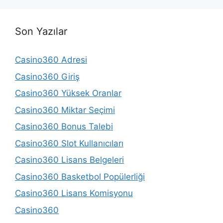
Son Yazılar
Casino360 Adresi
Casino360 Giriş
Casino360 Yüksek Oranlar
Casino360 Miktar Seçimi
Casino360 Bonus Talebi
Casino360 Slot Kullanıcıları
Casino360 Lisans Belgeleri
Casino360 Basketbol Popülerliği
Casino360 Lisans Komisyonu
Casino360