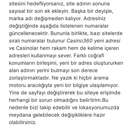
sitesini hedefliyorsanız, site adının sonuna
sayısal bir son ek ekleyin. Başka bir deyişle,
marka adı değişmeden kalıyor. Adresiniz
değiştiğinde aşağıda listelenen numaralar
güncellenecektir. Bununla birlikte, bazı sitelerde
sıralı numaralar bulunur
Casino360 yeni adresi
ve Casinolar hem rakam hem de kelime içeren
adresleri kullanmayı sever. Farklı coğrafi
konumların birleşimi, yeni bir adres oluştururken
alan adının yerini bulmayı son derece
zorlaştırmaktadır. Ne yazık ki hiçbir arama
motoru aracılığıyla yeni bir bilgiye ulaşılamıyor.
Yine de sayfayı değiştirerek bu siteye erişimde
herhangi bir sorun olmadığını belirtirim.Bu
nedenle bizi takip edebilir ve lokasyonumuzda
meydana gelebilecek değişikliklere hazır
olabilirsiniz.