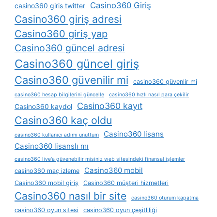
Casino360 Giriş
casino360 giris twitter
Casino360 giriş adresi
Casino360 giriş yap
Casino360 güncel adresi
Casino360 güncel giriş
Casino360 güvenilir mi
casino360 güvenlir mi
casino360 hesap bilgilerini güncelle
casino360 hızlı nasıl para çekilir
Casino360 kayıt
Casino360 kaydol
Casino360 kaç oldu
Casino360 lisans
casino360 kullanıcı adımı unuttum
Casino360 lisanslı mı
casino360 live'a güvenebilir misiniz web sitesindeki finansal işlemler
Casino360 mobil
casino360 maç izleme
Casino360 mobil giriş
Casino360 müşteri hizmetleri
Casino360 nasıl bir site
casino360 oturum kapatma
casino360 oyun sitesi
casino360 oyun çeşitliliği