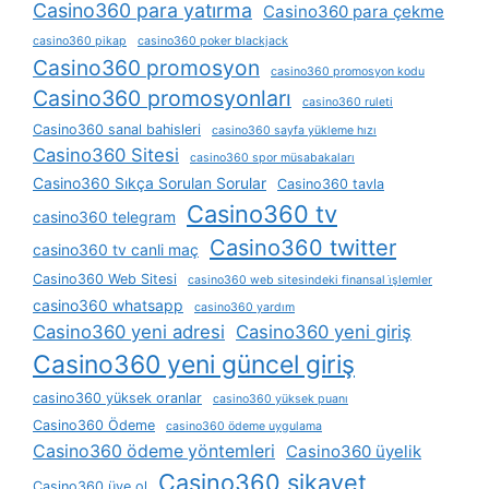
Casino360 para yatırma
Casino360 para çekme
casino360 pikap
casino360 poker blackjack
Casino360 promosyon
casino360 promosyon kodu
Casino360 promosyonları
casino360 ruleti
Casino360 sanal bahisleri
casino360 sayfa yükleme hızı
Casino360 Sitesi
casino360 spor müsabakaları
Casino360 Sıkça Sorulan Sorular
Casino360 tavla
Casino360 tv
casino360 telegram
Casino360 twitter
casino360 tv canli maç
Casino360 Web Sitesi
casino360 web sitesindeki finansal i̇şlemler
casino360 whatsapp
casino360 yardım
Casino360 yeni adresi
Casino360 yeni giriş
Casino360 yeni güncel giriş
casino360 yüksek oranlar
casino360 yüksek puanı
Casino360 Ödeme
casino360 ödeme uygulama
Casino360 ödeme yöntemleri
Casino360 üyelik
Casino360 şikayet
Casino360 üye ol