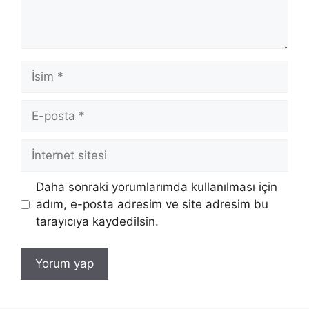
İsim
E-
posta
İnternet
sitesi
Daha sonraki yorumlarımda kullanılması için
adım, e-posta adresim ve site adresim bu
tarayıcıya kaydedilsin.