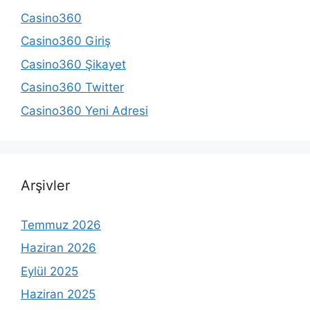
Casino360
Casino360 Giriş
Casino360 Şikayet
Casino360 Twitter
Casino360 Yeni Adresi
Arşivler
Temmuz 2026
Haziran 2026
Eylül 2025
Haziran 2025