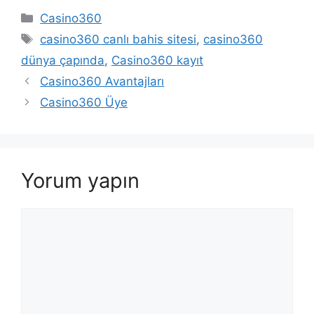
Kategoriler
Casino360
Etiketler
casino360 canlı bahis sitesi
,
casino360
dünya çapında
,
Casino360 kayıt
Yazı
Casino360 Avantajları
dolaşımı
Casino360 Üye
Yorum yapın
Yorum