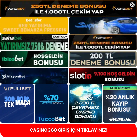
×
CASINO360 GİRİŞ İÇİN TIKLAYINIZ!