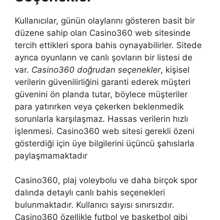
Kullanıcılar, günün olaylarını gösteren basit bir
düzene sahip olan Casino360 web sitesinde
tercih ettikleri spora bahis oynayabilirler. Sitede
ayrıca oyunların ve canlı şovların bir listesi de
var.
Casino360 doğrudan seçenekler
, kişisel
verilerin güvenilirliğini garanti ederek müşteri
güvenini ön planda tutar, böylece müşteriler
para yatırırken veya çekerken beklenmedik
sorunlarla karşılaşmaz. Hassas verilerin hızlı
işlenmesi. Casino360 web sitesi gerekli özeni
gösterdiği için üye bilgilerini üçüncü şahıslarla
paylaşmamaktadır
Casino360, plaj voleybolu ve daha birçok spor
dalında detaylı canlı bahis seçenekleri
bulunmaktadır. Kullanıcı sayısı sınırsızdır.
Casino360 özellikle futbol ve basketbol gibi