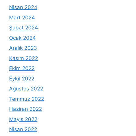
Nisan 2024
Mart 2024
Şubat 2024
Ocak 2024
Aralık 2023
Kasım 2022
Ekim 2022
Eylül 2022
Ağustos 2022
Temmuz 2022
Haziran 2022
Mayıs 2022
Nisan 2022