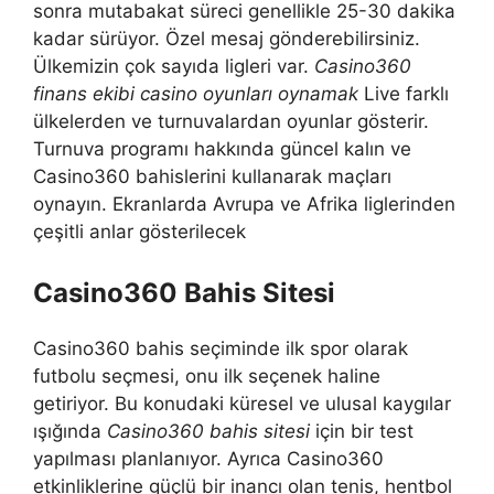
sonra mutabakat süreci genellikle 25-30 dakika
kadar sürüyor. Özel mesaj gönderebilirsiniz.
Ülkemizin çok sayıda ligleri var.
Casino360
finans ekibi casino oyunları oynamak
Live farklı
ülkelerden ve turnuvalardan oyunlar gösterir.
Turnuva programı hakkında güncel kalın ve
Casino360 bahislerini kullanarak maçları
oynayın. Ekranlarda Avrupa ve Afrika liglerinden
çeşitli anlar gösterilecek
Casino360 Bahis Sitesi
Casino360 bahis seçiminde ilk spor olarak
futbolu seçmesi, onu ilk seçenek haline
getiriyor. Bu konudaki küresel ve ulusal kaygılar
ışığında
Casino360 bahis sitesi
için bir test
yapılması planlanıyor. Ayrıca Casino360
etkinliklerine güçlü bir inancı olan tenis, hentbol