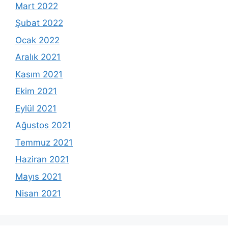
Mart 2022
Şubat 2022
Ocak 2022
Aralık 2021
Kasım 2021
Ekim 2021
Eylül 2021
Ağustos 2021
Temmuz 2021
Haziran 2021
Mayıs 2021
Nisan 2021