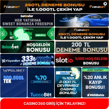
×
CASINO360 GİRİŞ İÇİN TIKLAYINIZ!