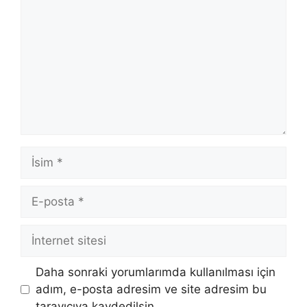
İsim
E-
posta
İnternet
sitesi
Daha sonraki yorumlarımda kullanılması için
adım, e-posta adresim ve site adresim bu
tarayıcıya kaydedilsin.