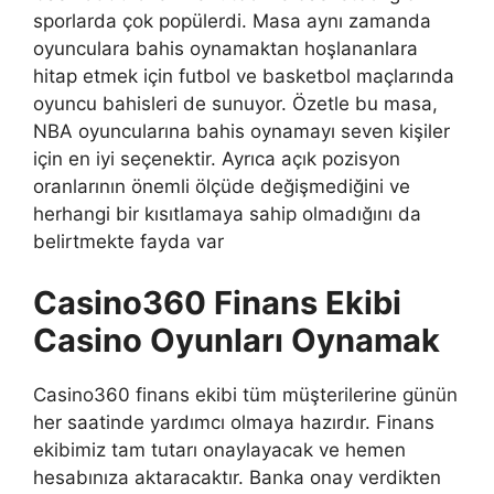
sporlarda çok popülerdi. Masa aynı zamanda
oyunculara bahis oynamaktan hoşlananlara
hitap etmek için futbol ve basketbol maçlarında
oyuncu bahisleri de sunuyor. Özetle bu masa,
NBA oyuncularına bahis oynamayı seven kişiler
için en iyi seçenektir. Ayrıca açık pozisyon
oranlarının önemli ölçüde değişmediğini ve
herhangi bir kısıtlamaya sahip olmadığını da
belirtmekte fayda var
Casino360 Finans Ekibi
Casino Oyunları Oynamak
Casino360 finans ekibi tüm müşterilerine günün
her saatinde yardımcı olmaya hazırdır. Finans
ekibimiz tam tutarı onaylayacak ve hemen
hesabınıza aktaracaktır. Banka onay verdikten