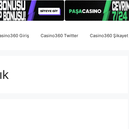
asino360 Giriş
Casino360 Twitter
Casino360 Şikayet
ık