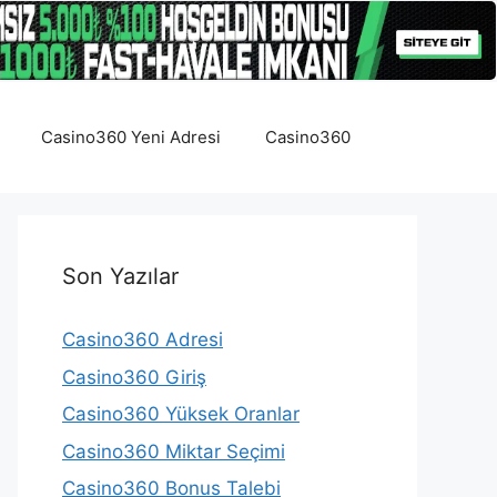
Casino360 Yeni Adresi
Casino360
Son Yazılar
Casino360 Adresi
Casino360 Giriş
Casino360 Yüksek Oranlar
Casino360 Miktar Seçimi
Casino360 Bonus Talebi