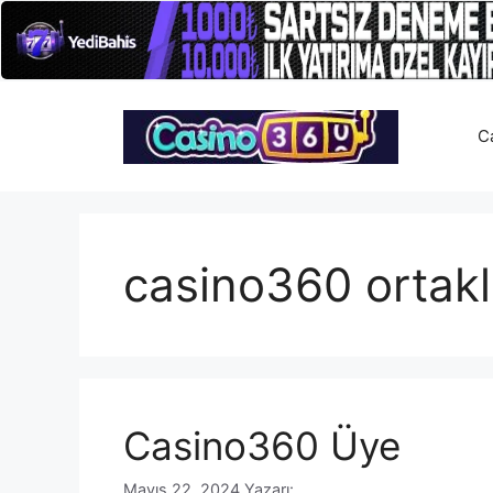
İçeriğe
atla
C
casino360 ortakl
Casino360 Üye
Mayıs 22, 2024
Yazarı: