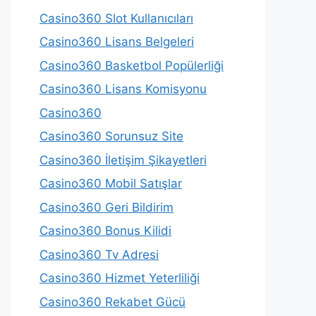
Casino360 Slot Kullanıcıları
Casino360 Lisans Belgeleri
Casino360 Basketbol Popülerliği
Casino360 Lisans Komisyonu
Casino360
Casino360 Sorunsuz Site
Casino360 İletişim Şikayetleri
Casino360 Mobil Satışlar
Casino360 Geri Bildirim
Casino360 Bonus Kilidi
Casino360 Tv Adresi
Casino360 Hizmet Yeterliliği
Casino360 Rekabet Gücü