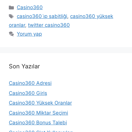
Kategoriler
Casino360
Etiketler
casino360 i̇p sabitliği
,
casino360 yüksek
oranlar
,
twitter casino360
Yorum yap
Son Yazılar
Casino360 Adresi
Casino360 Giriş
Casino360 Yüksek Oranlar
Casino360 Miktar Seçimi
Casino360 Bonus Talebi