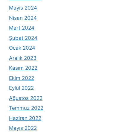
Mayıs 2024
Nisan 2024
Mart 2024
Şubat 2024
Ocak 2024
Aralık 2023
Kasım 2022
Ekim 2022
Eylül 2022
Ağustos 2022
Temmuz 2022
Haziran 2022
Mayıs 2022