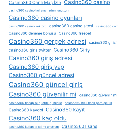
Casino360 casino
Casino360 Canlı Maç İzle
casino360 casino kullanıcı adımı unuttum
Casino360 casino oyunları
casino360 casino sitesi
casino360 casino sektörü
casino360 com
Casino360 deneme bonusu
Casino360 freebet
Casino360 gerçek adresi
casino360 girisi
Casino360 Giriş
casino360 giris twitter
Casino360 giriş adresi
Casino360 giriş yap
Casino360 güncel adresi
Casino360 güncel giriş
Casino360 güvenilir mi
casino360 güvenlir mi
casino360 hesap bilgilerini güncelle
casino360 hızlı nasıl para çekilir
Casino360 kayıt
Casino360 kaydol
Casino360 kaç oldu
Casino360 lisans
casino360 kullanıcı adımı unuttum