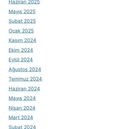
Haziran 2025
Mayıs 2025
Şubat 2025
Ocak 2025
Kasım 2024
Ekim 2024
Eylül 2024
Ağustos 2024
Temmuz 2024
Haziran 2024
Mayıs 2024
Nisan 2024
Mart 2024
Şubat 2024