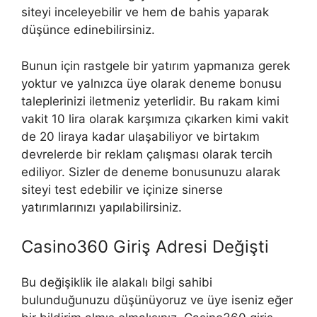
siteyi inceleyebilir ve hem de bahis yaparak
düşünce edinebilirsiniz.
Bunun için rastgele bir yatırım yapmanıza gerek
yoktur ve yalnızca üye olarak deneme bonusu
taleplerinizi iletmeniz yeterlidir. Bu rakam kimi
vakit 10 lira olarak karşımıza çıkarken kimi vakit
de 20 liraya kadar ulaşabiliyor ve birtakım
devrelerde bir reklam çalışması olarak tercih
ediliyor. Sizler de deneme bonusunuzu alarak
siteyi test edebilir ve içinize sinerse
yatırımlarınızı yapılabilirsiniz.
Casino360 Giriş Adresi Değişti
Bu değişiklik ile alakalı bilgi sahibi
bulunduğunuzu düşünüyoruz ve üye iseniz eğer