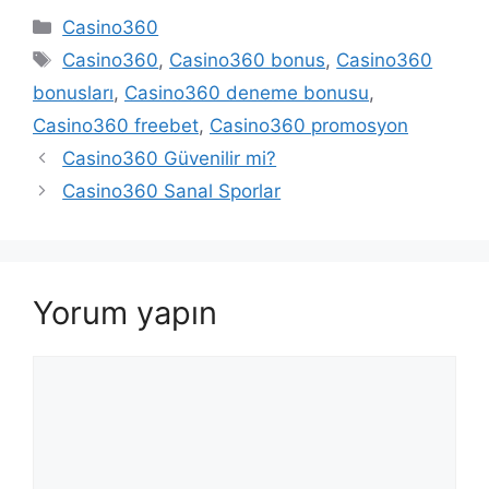
Kategoriler
Casino360
Etiketler
Casino360
,
Casino360 bonus
,
Casino360
bonusları
,
Casino360 deneme bonusu
,
Casino360 freebet
,
Casino360 promosyon
Yazı
Casino360 Güvenilir mi?
dolaşımı
Casino360 Sanal Sporlar
Yorum yapın
Yorum