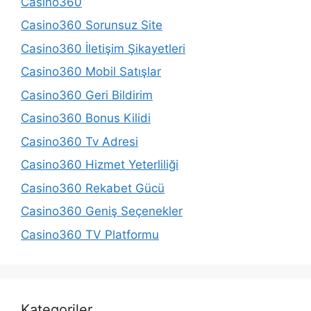
Casino360
Casino360 Sorunsuz Site
Casino360 İletişim Şikayetleri
Casino360 Mobil Satışlar
Casino360 Geri Bildirim
Casino360 Bonus Kilidi
Casino360 Tv Adresi
Casino360 Hizmet Yeterliliği
Casino360 Rekabet Gücü
Casino360 Geniş Seçenekler
Casino360 TV Platformu
Kategoriler