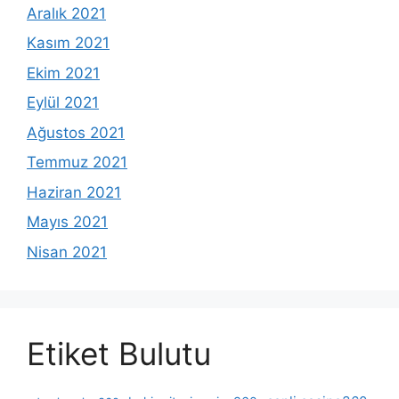
Aralık 2021
Kasım 2021
Ekim 2021
Eylül 2021
Ağustos 2021
Temmuz 2021
Haziran 2021
Mayıs 2021
Nisan 2021
Etiket Bulutu