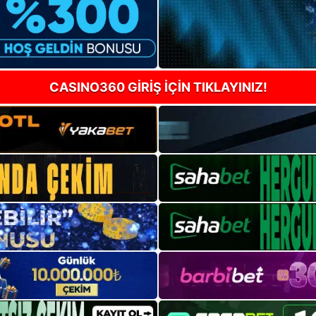
CASINO360 GİRİŞ İÇİN TIKLAYINIZ!