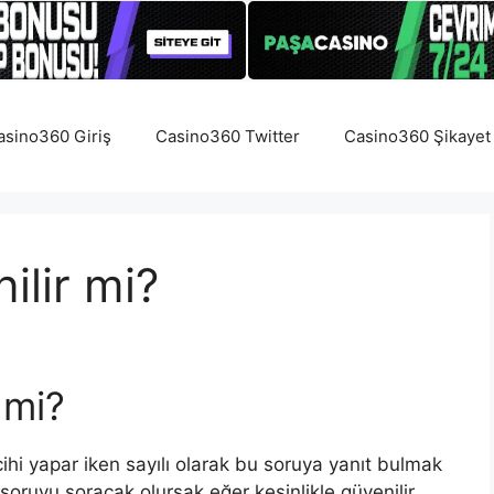
asino360 Giriş
Casino360 Twitter
Casino360 Şikayet
lir mi?
 mi?
cihi yapar iken sayılı olarak bu soruya yanıt bulmak
 soruyu soracak olursak eğer kesinlikle güvenilir