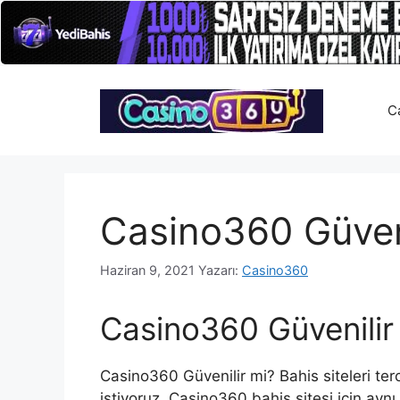
İçeriğe
atla
C
Casino360 Güveni
Haziran 9, 2021
Yazarı:
Casino360
Casino360 Güvenilir
Casino360 Güvenilir mi? Bahis siteleri ter
istiyoruz. Casino360 bahis sitesi için aynı