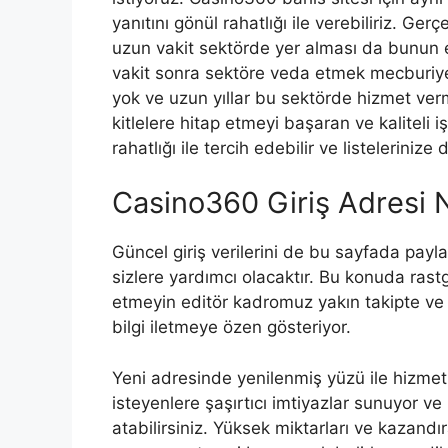
yanıtını gönül rahatlığı ile verebiliriz. Ge
uzun vakit sektörde yer alması da bunun en 
vakit sonra sektöre veda etmek mecburiyet
yok ve uzun yıllar bu sektörde hizmet verm
kitlelere hitap etmeyi başaran ve kaliteli
rahatlığı ile tercih edebilir ve listelerinize 
Casino360 Giriş Adresi 
Güncel giriş verilerini de bu sayfada pa
sizlere yardımcı olacaktır. Bu konuda rastg
etmeyin editör kadromuz yakın takipte ve r
bilgi iletmeye özen gösteriyor.
Yeni adresinde yenilenmiş yüzü ile hizm
isteyenlere şaşırtıcı imtiyazlar sunuyor ve
atabilirsiniz. Yüksek miktarları ve kazandır